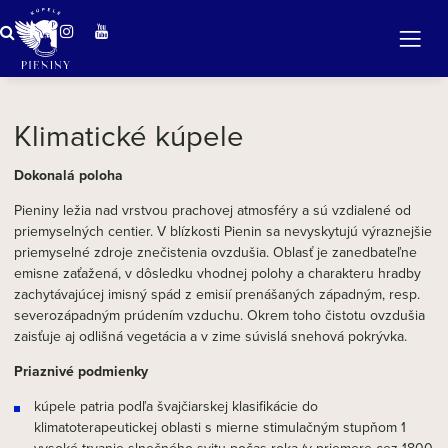
Zázračná voda v Pieninách
Klimatické kúpele
Dokonalá poloha
Pieniny ležia nad vrstvou prachovej atmosféry a sú vzdialené od
priemyselných centier. V blízkosti Pienin sa nevyskytujú výraznejšie
priemyselné zdroje znečistenia ovzdušia. Oblasť je zanedbateľne
emisne zaťažená, v dôsledku vhodnej polohy a charakteru hradby
zachytávajúcej imisný spád z emisií prenášaných západným, resp.
severozápadným prúdením vzduchu. Okrem toho čistotu ovzdušia
zaisťuje aj odlišná vegetácia a v zime súvislá snehová pokrývka.
Priaznivé podmienky
kúpele patria podľa švajčiarskej klasifikácie do
klimatoterapeutickej oblasti s mierne stimulačným stupňom 1