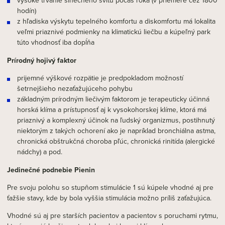
vysoké trvanie slnečného svitu počas roka (v priemere cez 1800
hodín)
z hľadiska výskytu tepelného komfortu a diskomfortu má lokalita
veľmi priaznivé podmienky na klimatickú liečbu a kúpeľný park
túto vhodnosť iba dopĺňa
Prírodný hojivý faktor
prijemné výškové rozpätie je predpokladom možností
šetrnejšieho nezaťažujúceho pohybu
základným prírodným liečivým faktorom je terapeuticky účinná
horská klíma a prístupnosť aj k vysokohorskej klíme, ktorá má
priaznivý a komplexný účinok na ľudský organizmus, postihnutý
niektorým z takých ochorení ako je napríklad bronchiálna astma,
chronická obštrukčná choroba pľúc, chronická rinitída (alergické
nádchy) a pod.
Jedinečné podnebie Pienin
Pre svoju polohu so stupňom stimulácie 1 sú kúpele vhodné aj pre
ťažšie stavy, kde by bola vyššia stimulácia možno príliš zaťažujúca.
Vhodné sú aj pre starších pacientov a pacientov s poruchami rytmu,