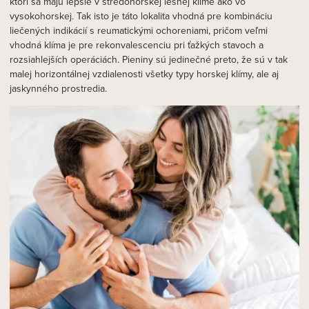
ktorí sa majú lepšie v stredohorskej lesnej klíme ako vo
vysokohorskej. Tak isto je táto lokalita vhodná pre kombináciu
liečených indikácií s reumatickými ochoreniami, pričom veľmi
vhodná klíma je pre rekonvalescenciu pri ťažkých stavoch a
rozsiahlejších operáciách. Pieniny sú jedinečné preto, že sú v tak
malej horizontálnej vzdialenosti všetky typy horskej klímy, ale aj
jaskynného prostredia.