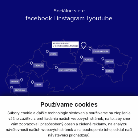
Sociálne siete
facebook
instagram
youtube
Používame cookies
Kúpele Pieniny – miesto, kde sa príroda stretáva s liečivou silou
Súbory cookie a ďalšie technológie sledovania používame na zlepšenie
vody a oddychom pre telo aj dušu.
vášho zážitku z prehliadania našich webových stránok, na to, aby sme
vám zobrazovali prispôsobený obsah a cielené reklamy, na analýzu
návštevnosti našich webových stránok a na pochopenie toho, odkiaľ naši
GDPR
COOKIES
PARTNERI
JEDÁLNY LÍSTOK
návštevníci prichádzajú.
CENNÍKY