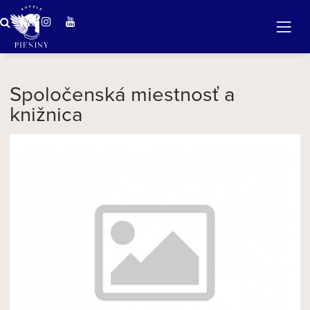
Zázračná voda v Pieninách
Spoločenská miestnosť a
knižnica