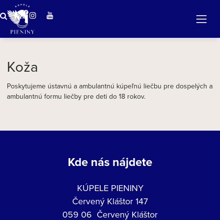
ZÁZRAČNÁ VODA
v očarujúcej prírode Pienin
Koža
Poskytujeme ústavnú a ambulantnú kúpeľnú liečbu pre dospelých a
ambulantnú formu liečby pre deti do 18 rokov.
Kde nás nájdete
KÚPELE PIENINY
Červený Kláštor 147
059 06 Červený Kláštor