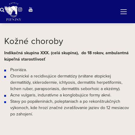
Zázračná voda v Pieninách
Kožné choroby
Indikačná skupina XXX. (celá skupina), do 18 rokov, ambulantná
kúpeľná starostlivosť
Psoriáza.
Chronické a recidivujúce dermatózy (vrátane atopickej
dermatitídy, sklerodermie, ichtyosis, dermatitis herpetiformis,
lichen ruber, parapsoriasis, dermatitis seborhoic a ekzémy).
Acne vulgaris, induratívne a konglobujúce formy akné.
Stavy po popáleninách, poleptaniach a po rekonštrukčných
výkonoch, kde hrozí značné zvrašťovanie jaziev do 12 mesiacov
po zahojení.