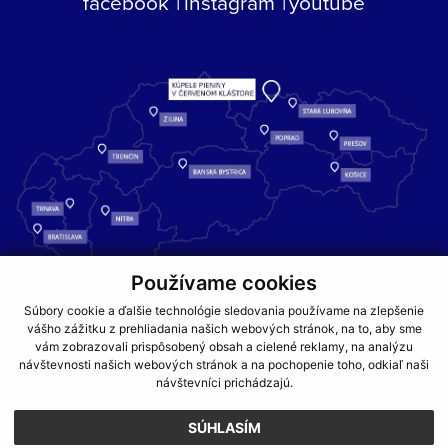
facebook
instagram
youtube
Používame cookies
Kúpele Pieniny – miesto, kde sa príroda stretáva s liečivou silou
Súbory cookie a ďalšie technológie sledovania používame na zlepšenie
vody a oddychom pre telo aj dušu.
vášho zážitku z prehliadania našich webových stránok, na to, aby sme
vám zobrazovali prispôsobený obsah a cielené reklamy, na analýzu
návštevnosti našich webových stránok a na pochopenie toho, odkiaľ naši
GDPR
COOKIES
PARTNERI
JEDÁLNY LÍSTOK
návštevníci prichádzajú.
CENNÍKY
SÚHLASÍM
NA ZAČIATOK STRÁNKY