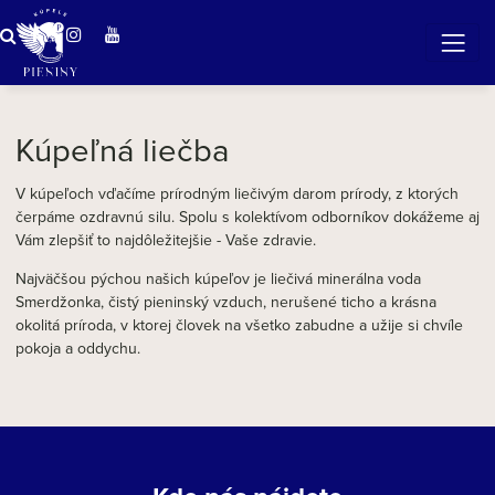
ZÁZRAČNÁ VODA
v očarujúcej prírode Pienin
Kúpeľná liečba
V kúpeľoch vďačíme prírodným liečivým darom prírody, z ktorých
čerpáme ozdravnú silu. Spolu s kolektívom odborníkov dokážeme aj
Vám zlepšiť to najdôležitejšie - Vaše zdravie.
Najväčšou pýchou našich kúpeľov je liečivá minerálna voda
Smerdžonka, čistý pieninský vzduch, nerušené ticho a krásna
okolitá príroda, v ktorej človek na všetko zabudne a užije si chvíle
pokoja a oddychu.