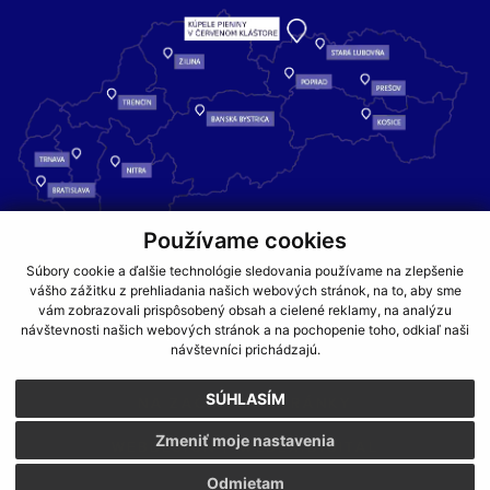
Používame cookies
Kúpele Pieniny – miesto, kde sa príroda stretáva s liečivou silou
Súbory cookie a ďalšie technológie sledovania používame na zlepšenie
vody a oddychom pre telo aj dušu.
vášho zážitku z prehliadania našich webových stránok, na to, aby sme
vám zobrazovali prispôsobený obsah a cielené reklamy, na analýzu
návštevnosti našich webových stránok a na pochopenie toho, odkiaľ naši
GDPR
COOKIES
PARTNERI
JEDÁLNY LÍSTOK
návštevníci prichádzajú.
CENNÍKY
SÚHLASÍM
NA ZAČIATOK STRÁNKY
Zmeniť moje nastavenia
WEBDESIGN
WEBEX.DIGITAL
Odmietam