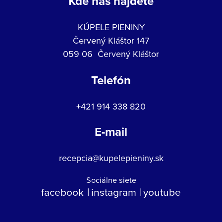
Kde nás nájdete
KÚPELE PIENINY
Červený Kláštor 147
059 06 Červený Kláštor
Telefón
+421 914 338 820
E-mail
recepcia@kupelepieniny.sk
Sociálne siete
facebook
instagram
youtube