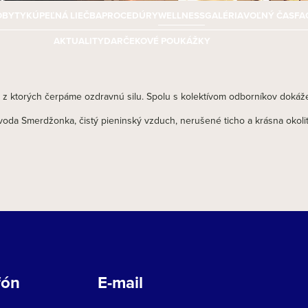
OBYTY
KÚPEĽNÁ LIEČBA
PROCEDÚRY
WELLNESS
GALÉRIA
VOĽNÝ ČAS
FA
AKTUALITY
DARČEKOVÉ POUKÁŽKY
z ktorých čerpáme ozdravnú silu. Spolu s kolektívom odborníkov dokážeme
oda Smerdžonka, čistý pieninský vzduch, nerušené ticho a krásna okolitá
fón
E-mail