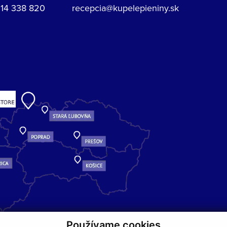
914 338 820
recepcia@kupelepieniny.sk
Používame cookies