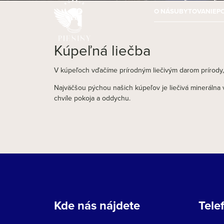
O NÁS
UBYTOVANIE
P
Kúpeľná liečba
V kúpeľoch vďačíme prírodným liečivým darom prírody, 
Najväčšou pýchou našich kúpeľov je liečivá minerálna v
chvíle pokoja a oddychu.
Kde nás nájdete
Tele