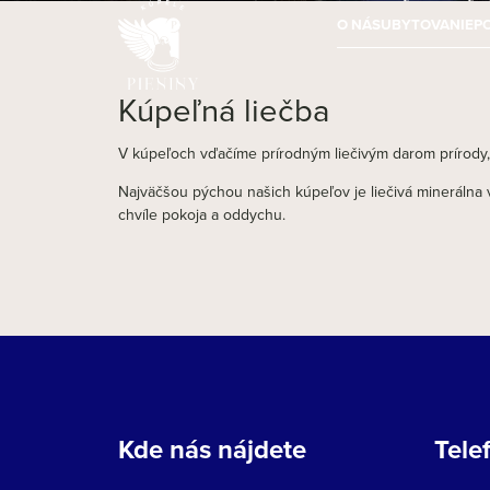
O NÁS
UBYTOVANIE
P
Kúpeľná liečba
V kúpeľoch vďačíme prírodným liečivým darom prírody, 
Najväčšou pýchou našich kúpeľov je liečivá minerálna v
chvíle pokoja a oddychu.
Kde nás nájdete
Tele