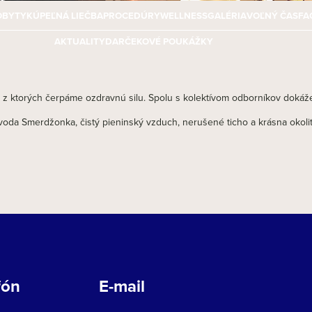
OBYTY
KÚPEĽNÁ LIEČBA
PROCEDÚRY
WELLNESS
GALÉRIA
VOĽNÝ ČAS
FA
AKTUALITY
DARČEKOVÉ POUKÁŽKY
z ktorých čerpáme ozdravnú silu. Spolu s kolektívom odborníkov dokážeme
oda Smerdžonka, čistý pieninský vzduch, nerušené ticho a krásna okolitá
fón
E-mail