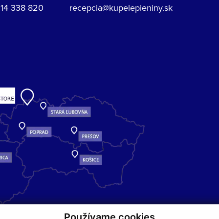
914 338 820
recepcia@kupelepieniny.sk
Používame cookies