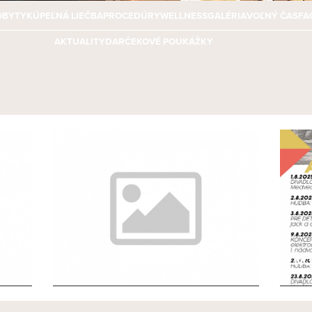
OBYTY
KÚPEĽNÁ LIEČBA
PROCEDÚRY
WELLNESS
GALÉRIA
VOĽNÝ ČAS
FA
AKTUALITY
DARČEKOVÉ POUKÁŽKY
NOVÝ ČLÁNOK 2
NO