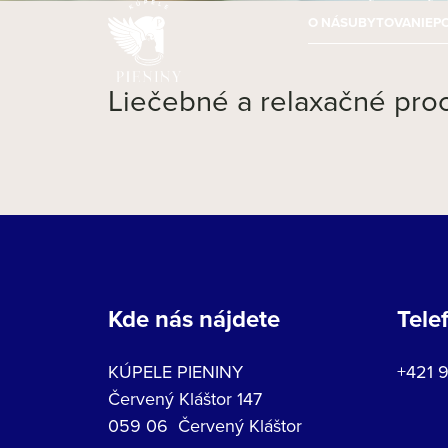
O NÁS
UBYTOVANIE
P
Liečebné a relaxačné pro
Kde nás nájdete
Tele
KÚPELE PIENINY
+421 
Červený Kláštor 147
059 06 Červený Kláštor