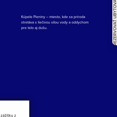
REZERVOVAŤ UBYTOVAN
Kúpele Pieniny – miesto, kde sa príroda
stretáva s liečivou silou vody a oddychom
pre telo aj dušu.
 zážitku z