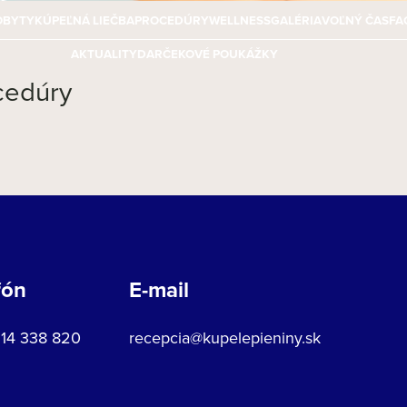
OBYTY
KÚPEĽNÁ LIEČBA
PROCEDÚRY
WELLNESS
GALÉRIA
VOĽNÝ ČAS
FA
AKTUALITY
DARČEKOVÉ POUKÁŽKY
cedúry
fón
E-mail
914 338 820
recepcia@kupelepieniny.sk