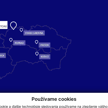
Používame cookies
okie a ďalšie technológie sledovania používame na zlepšenie vášho