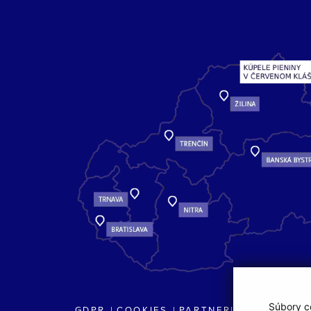
Súbory co
GDPR
COOKIES
PARTNERI