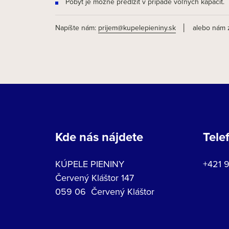
Pobyt je možné predĺžiť v prípade voľných kapacít.
Napíšte nám:
prijem@kupelepieniny.sk
│ alebo nám zav
Kde nás nájdete
Tele
KÚPELE PIENINY
+421 
Červený Kláštor 147
059 06 Červený Kláštor