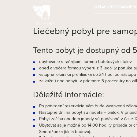
O NÁS
UBYTOVANIE
P
Liečebný pobyt pre samop
Tento pobyt je dostupný od 5
ubytovanie s raňajkami formou bufetových stolov
obed a večera formou výberu z 3 jedál (v ponuke aj
vstupná lekárska prehliadka do 24 hod. od nástupu
za každú noc pobytu v priemere 3 procedúry na zák
Dôležité informácie:
Po potvrdení rezervácie Vám bude vystavená záloho
Nástupné dni na pobyt sú nedeľa – piatok. V prípad
Pobyt začína obedom (obedy sú podávané v čase 12:
Ubytovať sa je možné po 14:00 hod. (v prípade pric
Smerdžonka (biela budova).