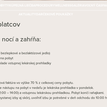
OBYTY
KÚPEĽNÁ LIEČBA
PROCEDÚRY
WELLNESS
GALÉRIA
VOĽNÝ ČAS
FA
AKTUALITY
DARČEKOVÉ POUKÁŽKY
latcov
 nocí a zahŕňa:
 bezlepkové a bezlaktózové jedlo)
 na pobyt
lade vstupnej lekárskej prehliadky
vá faktúra vo výške 70 % z celkovej ceny pobytu.
e nástupu na pobyt v nedeľu je lekárska prehliadka v pondelok.
00 – 14:00) a vstupnou lekárskou prehliadkou. Pobyt končí raňajkami.
hystanej izby aj skôr), uvoľniť izbu je potrebné v deň odchodu do 10:0