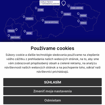
Používame cookies
Kúpele Pieniny – miesto, kde sa príroda stretáva s liečivou silou
Súbory cookie a ďalšie technológie sledovania používame na zlepšenie
vody a oddychom pre telo aj dušu.
vášho zážitku z prehliadania našich webových stránok, na to, aby sme
vám zobrazovali prispôsobený obsah a cielené reklamy, na analýzu
návštevnosti našich webových stránok a na pochopenie toho, odkiaľ naši
GDPR
COOKIES
PARTNERI
JEDÁLNY LÍSTOK
návštevníci prichádzajú.
CENNÍKY
SÚHLASÍM
NA ZAČIATOK STRÁNKY
Zmeniť moje nastavenia
WEBDESIGN
WEBEX.DIGITAL
Odmietam
REZERVOVAŤ UBYTOVANIE