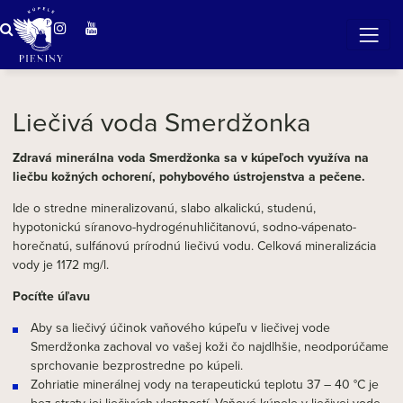
ZÁZRAČNÁ VODA
v očarujúcej prírode Pienin
Liečivá voda Smerdžonka
Zdravá minerálna voda Smerdžonka sa v kúpeľoch využíva na
liečbu kožných ochorení, pohybového ústrojenstva a pečene.
Ide o stredne mineralizovanú, slabo alkalickú, studenú,
hypotonickú síranovo-hydrogénuhličitanovú, sodno-vápenato-
horečnatú, sulfánovú prírodnú liečivú vodu. Celková mineralizácia
vody je 1172 mg/l.
Pocíťte úľavu
Aby sa liečivý účinok vaňového kúpeľu v liečivej vode
Smerdžonka zachoval vo vašej koži čo najdlhšie, neodporúčame
sprchovanie bezprostredne po kúpeli.
Zohriatie minerálnej vody na terapeutickú teplotu 37 – 40 °C je