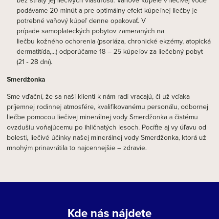
bez straty jej liečivých vlastností. Vaňové kúpele v liečivej vode
podávame 20 minút a pre optimálny efekt kúpeľnej liečby je
potrebné vaňový kúpeľ denne opakovať. V
prípade samoplateckých pobytov zameraných na
liečbu kožného ochorenia (psoriáza, chronické ekzémy, atopická
dermatitída,...) odporúčame 18 – 25 kúpeľov za liečebný pobyt
(21 - 28 dní).
Smerdžonka
Sme vďační, že sa naši klienti k nám radi vracajú, či už vďaka
príjemnej rodinnej atmosfére, kvalifikovanému personálu, odbornej
liečbe pomocou liečivej minerálnej vody Smerdžonka a čistému
ovzdušiu voňajúcemu po ihličnatých lesoch. Pocíťte aj vy úľavu od
bolesti, liečivé účinky našej minerálnej vody Smerdžonka, ktorá už
mnohým prinavrátila to najcennejšie – zdravie.
Kde nás nájdete