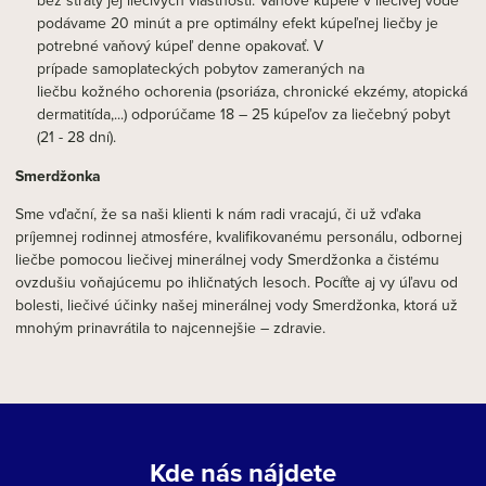
bez straty jej liečivých vlastností. Vaňové kúpele v liečivej vode
podávame 20 minút a pre optimálny efekt kúpeľnej liečby je
potrebné vaňový kúpeľ denne opakovať. V
prípade samoplateckých pobytov zameraných na
liečbu kožného ochorenia (psoriáza, chronické ekzémy, atopická
dermatitída,...) odporúčame 18 – 25 kúpeľov za liečebný pobyt
(21 - 28 dní).
Smerdžonka
Sme vďační, že sa naši klienti k nám radi vracajú, či už vďaka
príjemnej rodinnej atmosfére, kvalifikovanému personálu, odbornej
liečbe pomocou liečivej minerálnej vody Smerdžonka a čistému
ovzdušiu voňajúcemu po ihličnatých lesoch. Pocíťte aj vy úľavu od
bolesti, liečivé účinky našej minerálnej vody Smerdžonka, ktorá už
mnohým prinavrátila to najcennejšie – zdravie.
Kde nás nájdete