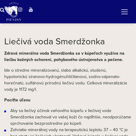
ZÁZRAČNÁ VODA
v očarujúcej prírode Pienin
Liečivá voda Smerdžonka
Zdravá minerálna voda Smerdžonka sa v kúpeľoch využíva na
liečbu kožných ochorení, pohybového ústrojenstva a pečene.
Ide o stredne mineralizovanú, slabo alkalickú, studenú,
hypotonickú síranovo-hydrogénuhličitanovú, sodno-vápenato-
horečnatú, sulfánovú prírodnú liečivú vodu. Celková mineralizácia
vody je 1172 mg/l.
Pocíťte úľavu
Aby sa liečivý účinok vaňového kúpeľu v liečivej vode
Smerdžonka zachoval vo vašej koži čo najdlhšie, neodporúčame
sprchovanie bezprostredne po kúpeli.
Zohriatie minerálnej vody na terapeutickú teplotu 37 – 40 °C je