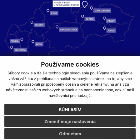
Používame cookies
Kúpele Pieniny – miesto, kde sa príroda stretáva s liečivou silou
Súbory cookie a ďalšie technológie sledovania používame na zlepšenie
vody a oddychom pre telo aj dušu.
vášho zážitku z prehliadania našich webových stránok, na to, aby sme
vám zobrazovali prispôsobený obsah a cielené reklamy, na analýzu
návštevnosti našich webových stránok a na pochopenie toho, odkiaľ naši
GDPR
COOKIES
PARTNERI
JEDÁLNY LÍSTOK
návštevníci prichádzajú.
CENNÍKY
SÚHLASÍM
NA ZAČIATOK STRÁNKY
Zmeniť moje nastavenia
WEBDESIGN
WEBEX.DIGITAL
Odmietam
REZERVOVAŤ UBYTOVANIE