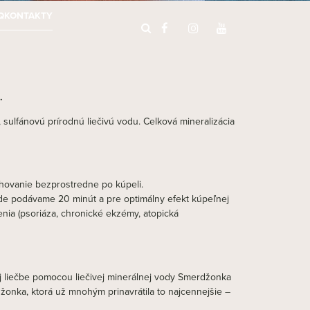
Q
KONTAKTY
.
sulfánovú prírodnú liečivú vodu. Celková mineralizácia
hovanie bezprostredne po kúpeli.
 vode podávame 20 minút a pre optimálny efekt kúpeľnej
ia (psoriáza, chronické ekzémy, atopická
nej liečbe pomocou liečivej minerálnej vody Smerdžonka
džonka, ktorá už mnohým prinavrátila to najcennejšie –