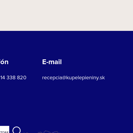
fón
E-mail
914 338 820
recepcia@kupelepieniny.sk