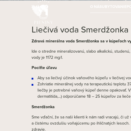
O NÁS
UBYTOVANIE
P
Liečivá voda Smerdžonka
Zdravá minerálna voda Smerdžonka sa v kúpeľoch vy
Ide o stredne mineralizovanú, slabo alkalickú, studenú
vody je 1172 mg/l.
Pocíťte úľavu
Aby sa liečivý účinok vaňového kúpeľu v liečivej 
Zohriatie minerálnej vody na terapeutickú teplotu 37
liečby je potrebné vaňový kúpeľ denne opakovať. V
dermatitída,...) odporúčame 18 – 25 kúpeľov za liečeb
Smerdžonka
Sme vďační, že sa naši klienti k nám radi vracajú, či 
a čistému ovzdušiu voňajúcemu po ihličnatých lesoch. P
zdravie.