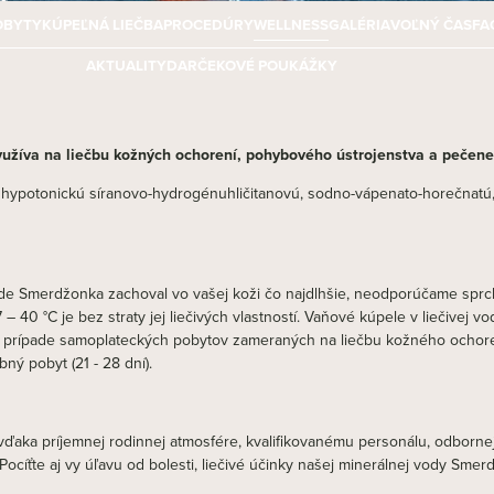
OBYTY
KÚPEĽNÁ LIEČBA
PROCEDÚRY
WELLNESS
GALÉRIA
VOĽNÝ ČAS
FA
AKTUALITY
DARČEKOVÉ POUKÁŽKY
užíva na liečbu kožných ochorení, pohybového ústrojenstva a pečene
, hypotonickú síranovo-hydrogénuhličitanovú, sodno-vápenato-horečnatú, 
vode Smerdžonka zachoval vo vašej koži čo najdlhšie, neodporúčame sprc
 – 40 °C je bez straty jej liečivých vlastností. Vaňové kúpele v liečivej
 prípade samoplateckých pobytov zameraných na liečbu kožného ochoren
ný pobyt (21 - 28 dní).
už vďaka príjemnej rodinnej atmosfére, kvalifikovanému personálu, odbor
ocíťte aj vy úľavu od bolesti, liečivé účinky našej minerálnej vody Smer