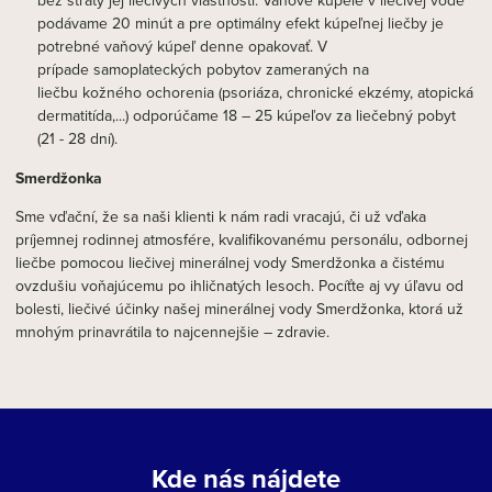
bez straty jej liečivých vlastností. Vaňové kúpele v liečivej vode
podávame 20 minút a pre optimálny efekt kúpeľnej liečby je
potrebné vaňový kúpeľ denne opakovať. V
prípade samoplateckých pobytov zameraných na
liečbu kožného ochorenia (psoriáza, chronické ekzémy, atopická
dermatitída,...) odporúčame 18 – 25 kúpeľov za liečebný pobyt
(21 - 28 dní).
Smerdžonka
Sme vďační, že sa naši klienti k nám radi vracajú, či už vďaka
príjemnej rodinnej atmosfére, kvalifikovanému personálu, odbornej
liečbe pomocou liečivej minerálnej vody Smerdžonka a čistému
ovzdušiu voňajúcemu po ihličnatých lesoch. Pocíťte aj vy úľavu od
bolesti, liečivé účinky našej minerálnej vody Smerdžonka, ktorá už
mnohým prinavrátila to najcennejšie – zdravie.
Kde nás nájdete