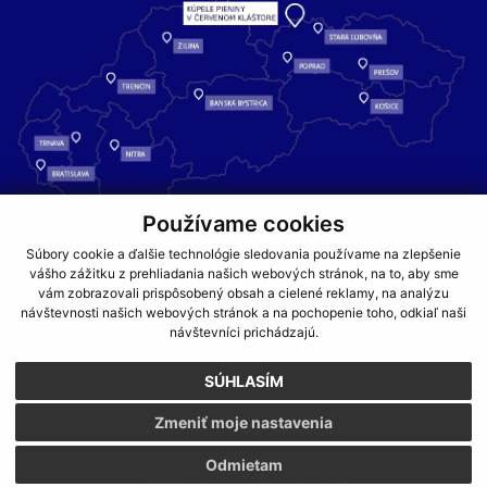
Používame cookies
Kúpele Pieniny – miesto, kde sa príroda stretáva s liečivou silou
Súbory cookie a ďalšie technológie sledovania používame na zlepšenie
vody a oddychom pre telo aj dušu.
vášho zážitku z prehliadania našich webových stránok, na to, aby sme
vám zobrazovali prispôsobený obsah a cielené reklamy, na analýzu
návštevnosti našich webových stránok a na pochopenie toho, odkiaľ naši
GDPR
COOKIES
PARTNERI
JEDÁLNY LÍSTOK
návštevníci prichádzajú.
CENNÍKY
SÚHLASÍM
NA ZAČIATOK STRÁNKY
Zmeniť moje nastavenia
WEBDESIGN
WEBEX.DIGITAL
Odmietam
REZERVOVAŤ UBYTOVANIE