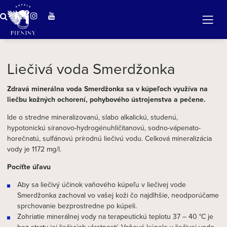
Zázračná voda v Pieninách
Liečivá voda Smerdžonka
Zdravá minerálna voda Smerdžonka sa v kúpeľoch využíva na
liečbu kožných ochorení, pohybového ústrojenstva a pečene.
Ide o stredne mineralizovanú, slabo alkalickú, studenú,
hypotonickú síranovo-hydrogénuhličitanovú, sodno-vápenato-
horečnatú, sulfánovú prírodnú liečivú vodu. Celková mineralizácia
vody je 1172 mg/l.
Pocíťte úľavu
Aby sa liečivý účinok vaňového kúpeľu v liečivej vode
Smerdžonka zachoval vo vašej koži čo najdlhšie, neodporúčame
sprchovanie bezprostredne po kúpeli.
Zohriatie minerálnej vody na terapeutickú teplotu 37 – 40 °C je