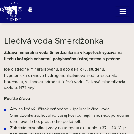
Zázračná voda v Pieninách
Liečivá voda Smerdžonka
Zdravá minerálna voda Smerdžonka sa v kúpeľoch využíva na
liečbu kožných ochorení, pohybového ústrojenstva a pečene.
Ide o stredne mineralizovanú, slabo alkalickú, studenú,
hypotonickú síranovo-hydrogénuhličitanovú, sodno-vápenato-
horečnatú, sulfánovú prírodnú liečivú vodu. Celková mineralizácia
vody je 1172 mg/l.
Pocíťte úľavu
Aby sa liečivý účinok vaňového kúpeľu v liečivej vode
Smerdžonka zachoval vo vašej koži čo najdlhšie, neodporúčame
sprchovanie bezprostredne po kúpeli.
Zohriatie minerálnej vody na terapeutickú teplotu 37 – 40 °C je