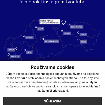
facebook
instagram
youtube
Používame cookies
Kúpele Pieniny – miesto, kde sa príroda stretáva s liečivou silou
Súbory cookie a ďalšie technológie sledovania používame na zlepšenie
vody a oddychom pre telo aj dušu.
vášho zážitku z prehliadania našich webových stránok, na to, aby sme
vám zobrazovali prispôsobený obsah a cielené reklamy, na analýzu
návštevnosti našich webových stránok a na pochopenie toho, odkiaľ naši
GDPR
COOKIES
PARTNERI
JEDÁLNY LÍSTOK
návštevníci prichádzajú.
CENNÍKY
SÚHLASÍM
NA ZAČIATOK STRÁNKY