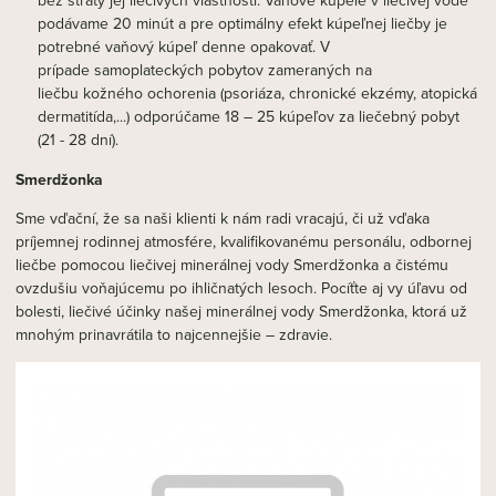
bez straty jej liečivých vlastností. Vaňové kúpele v liečivej vode
podávame 20 minút a pre optimálny efekt kúpeľnej liečby je
potrebné vaňový kúpeľ denne opakovať. V
prípade samoplateckých pobytov zameraných na
liečbu kožného ochorenia (psoriáza, chronické ekzémy, atopická
dermatitída,...) odporúčame 18 – 25 kúpeľov za liečebný pobyt
(21 - 28 dní).
Smerdžonka
Sme vďační, že sa naši klienti k nám radi vracajú, či už vďaka
príjemnej rodinnej atmosfére, kvalifikovanému personálu, odbornej
liečbe pomocou liečivej minerálnej vody Smerdžonka a čistému
ovzdušiu voňajúcemu po ihličnatých lesoch. Pocíťte aj vy úľavu od
bolesti, liečivé účinky našej minerálnej vody Smerdžonka, ktorá už
mnohým prinavrátila to najcennejšie – zdravie.