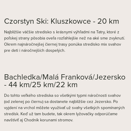
Czorstyn Ski: Kluszkowce - 20 km
Najbližšie väčšie stredisko s krásnymi výhľadmi na Tatry, ktoré z
poľskej strany pôsobia oveľa rozľahlejšie než na aké sme zvyknutí.
Okrem najnáročnejšej čiernej trasy ponúka stredisko mix svahov
pre deti i náročnejších dospelých.
Bachledka/Malá Franková/Jezersko
- 44 km/25 km/22 km
Do tohto veľkého strediska so všetkými typmi náročnosti svahov
(od zelenej po čiernu) sa dostanete najbližšie cez Jezersko. Po
vyjdení na vrchol môžete využívať už svahy všetkých spomínaných
stredísk. Keď už tam budete, tak okrem lyžovačky odporúčame
navštíviť aj Chodník korunami stromov.