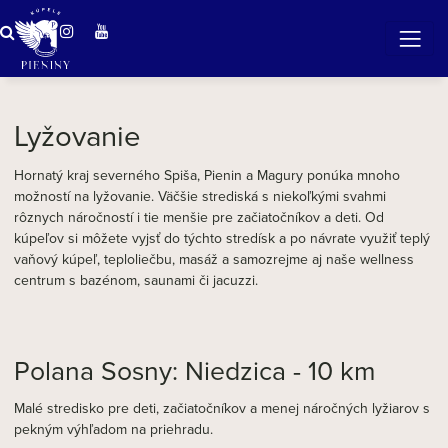
Zázračná voda v Pieninách
Lyžovanie
Hornatý kraj severného Spiša, Pienin a Magury ponúka mnoho
možností na lyžovanie. Väčšie strediská s niekoľkými svahmi
rôznych náročností i tie menšie pre začiatočníkov a deti. Od
kúpeľov si môžete vyjsť do týchto stredísk a po návrate využiť teplý
vaňový kúpeľ, teploliečbu, masáž a samozrejme aj naše wellness
centrum s bazénom, saunami či jacuzzi.
Polana Sosny: Niedzica - 10 km
Malé stredisko pre deti, začiatočníkov a menej náročných lyžiarov s
pekným výhľadom na priehradu.