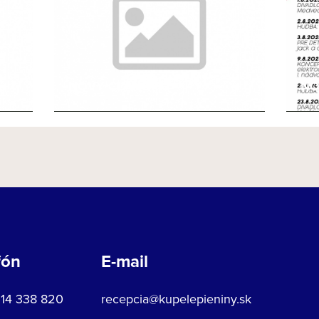
NOVÝ ČLÁNOK 2
NO
fón
E-mail
914 338 820
recepcia@kupelepieniny.sk