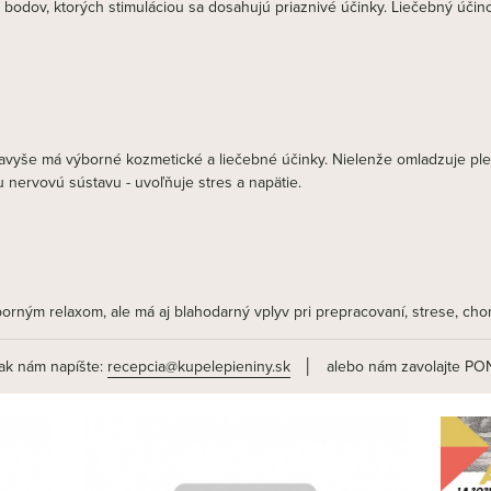
bodov, ktorých stimuláciou sa dosahujú priaznivé účinky. Liečebný účin
vyše má výborné kozmetické a liečebné účinky. Nielenže omladzuje pleť,
 nervovú sústavu - uvoľňuje stres a napätie.
borným relaxom, ale má aj blahodarný vplyv pri prepracovaní, strese, c
tak nám napíšte:
recepcia@kupelepieniny.sk
│ alebo nám zavolajte PON