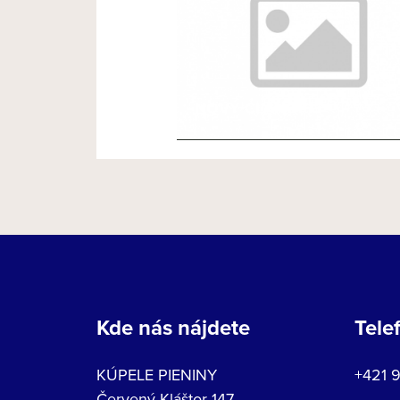
NOVÝ ČLÁNOK 3
Kde nás nájdete
Tele
KÚPELE PIENINY
+421 
Červený Kláštor 147