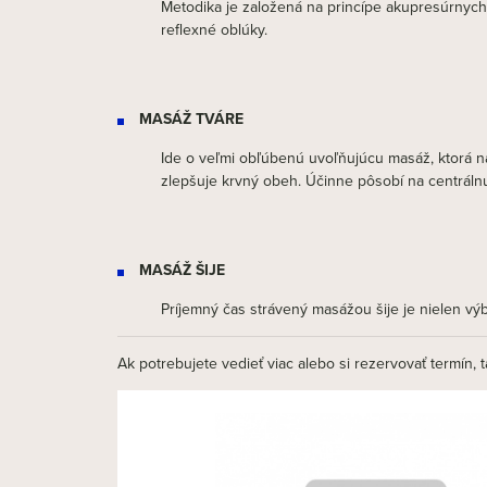
Metodika je založená na princípe akupresúrnych 
reflexné oblúky.
MASÁŽ TVÁRE
Ide o veľmi obľúbenú uvoľňujúcu masáž, ktorá na
zlepšuje krvný obeh. Účinne pôsobí na centrálnu
MASÁŽ ŠIJE
Príjemný čas strávený masážou šije je nielen vý
Ak potrebujete vedieť viac alebo si rezervovať termín, 