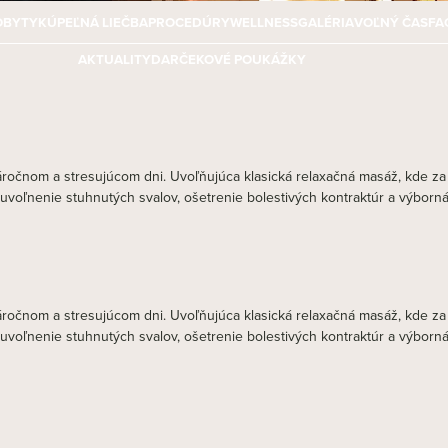
OBYTY
KÚPEĽNÁ LIEČBA
PROCEDÚRY
WELLNESS
GALÉRIA
VOĽNÝ ČAS
FA
AKTUALITY
DARČEKOVÉ POUKÁŽKY
áročnom a stresujúcom dni. Uvoľňujúca klasická relaxačná masáž, kde z
voľnenie stuhnutých svalov, ošetrenie bolestivých kontraktúr a výborná
áročnom a stresujúcom dni. Uvoľňujúca klasická relaxačná masáž, kde z
voľnenie stuhnutých svalov, ošetrenie bolestivých kontraktúr a výborná