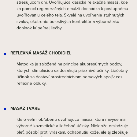
stresujúcom dni. Uvoľňujúca klasická relaxačná masáž, kde
za pomoci regeneračných emulzií dochádza k postupnému
uvoľňovaniu celého tela. Skvelá na uvoľnenie stuhnutých
svalov, ošetrenie bolestivých kontraktúr a výborná ako
doplnok kúpeľnej liečby.
REFLEXNÁ MASÁŽ CHODIDIEL
Metodika je založená na princípe akupresúrnych bodov,
ktorých stimuláciou sa dosahujú priaznivé účinky. Liečebný
účinok sa dostaví prostredníctvom nervových spojív cez
reflexné oblúky.
MASÁŽ TVÁRE
Ide o veľmi obľúbenú uvoľňujúcu masáž, ktorá navyše má
výborné kozmetické a liečebné účinky. Nielenže omladzuje
pleť, pôsobí proti vráskam, ochabnutiu kože, ale aj zlepšuje