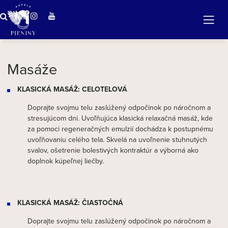
ZÁZRAČNÁ VODA
v očarujúcej prírode Pienin
Masáže
KLASICKÁ MASÁŽ: CELOTELOVÁ
Doprajte svojmu telu zaslúžený odpočinok po náročnom a
stresujúcom dni. Uvoľňujúca klasická relaxačná masáž, kde
za pomoci regeneračných emulzií dochádza k postupnému
uvoľňovaniu celého tela. Skvelá na uvoľnenie stuhnutých
svalov, ošetrenie bolestivých kontraktúr a výborná ako
doplnok kúpeľnej liečby.
KLASICKÁ MASÁŽ: ČIASTOČNÁ
Doprajte svojmu telu zaslúžený odpočinok po náročnom a