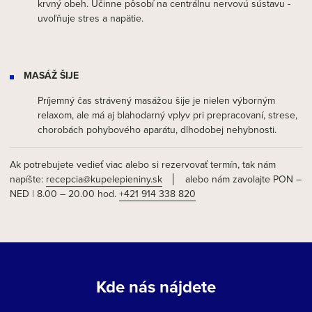
krvný obeh. Účinne pôsobí na centrálnu nervovú sústavu -
uvoľňuje stres a napätie.
MASÁŽ ŠIJE
Príjemný čas strávený masážou šije je nielen výborným
relaxom, ale má aj blahodarný vplyv pri prepracovaní, strese,
chorobách pohybového aparátu, dlhodobej nehybnosti.
Ak potrebujete vedieť viac alebo si rezervovať termín, tak nám
napíšte:
recepcia@kupelepieniny.sk
│ alebo nám zavolajte PON –
NED | 8.00 – 20.00 hod.
+421 914 338 820
Kde nás nájdete