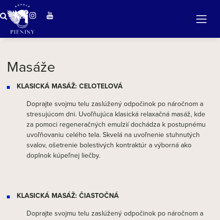
Zázračná voda v Pieninách
Masáže
KLASICKÁ MASÁŽ: CELOTELOVÁ
Doprajte svojmu telu zaslúžený odpočinok po náročnom a
stresujúcom dni. Uvoľňujúca klasická relaxačná masáž, kde
za pomoci regeneračných emulzií dochádza k postupnému
uvoľňovaniu celého tela. Skvelá na uvoľnenie stuhnutých
svalov, ošetrenie bolestivých kontraktúr a výborná ako
doplnok kúpeľnej liečby.
KLASICKÁ MASÁŽ: ČIASTOČNÁ
Doprajte svojmu telu zaslúžený odpočinok po náročnom a