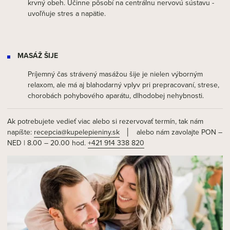
krvný obeh. Účinne pôsobí na centrálnu nervovú sústavu -
uvoľňuje stres a napätie.
MASÁŽ ŠIJE
Príjemný čas strávený masážou šije je nielen výborným
relaxom, ale má aj blahodarný vplyv pri prepracovaní, strese,
chorobách pohybového aparátu, dlhodobej nehybnosti.
Ak potrebujete vedieť viac alebo si rezervovať termín, tak nám
napíšte:
recepcia@kupelepieniny.sk
│ alebo nám zavolajte PON –
NED | 8.00 – 20.00 hod.
+421 914 338 820