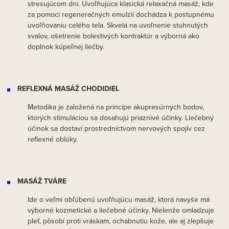
stresujúcom dni. Uvoľňujúca klasická relaxačná masáž, kde
za pomoci regeneračných emulzií dochádza k postupnému
uvoľňovaniu celého tela. Skvelá na uvoľnenie stuhnutých
svalov, ošetrenie bolestivých kontraktúr a výborná ako
doplnok kúpeľnej liečby.
REFLEXNÁ MASÁŽ CHODIDIEL
Metodika je založená na princípe akupresúrnych bodov,
ktorých stimuláciou sa dosahujú priaznivé účinky. Liečebný
účinok sa dostaví prostredníctvom nervových spojív cez
reflexné oblúky.
MASÁŽ TVÁRE
Ide o veľmi obľúbenú uvoľňujúcu masáž, ktorá navyše má
výborné kozmetické a liečebné účinky. Nielenže omladzuje
pleť, pôsobí proti vráskam, ochabnutiu kože, ale aj zlepšuje