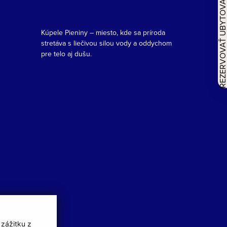
REZERVOVAŤ UBYTOVAN
Kúpele Pieniny – miesto, kde sa príroda
stretáva s liečivou silou vody a oddychom
pre telo aj dušu.
 zážitku z