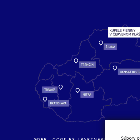
Súbory co
GDPR
COOKIES
PARTNERI