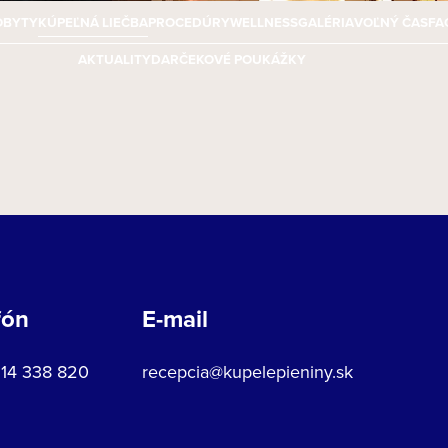
OBYTY
KÚPEĽNÁ LIEČBA
PROCEDÚRY
WELLNESS
GALÉRIA
VOĽNÝ ČAS
FA
AKTUALITY
DARČEKOVÉ POUKÁŽKY
fón
E-mail
914 338 820
recepcia@kupelepieniny.sk