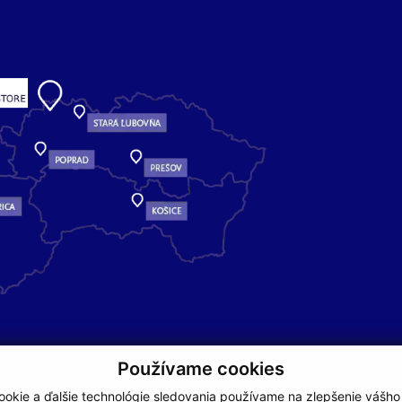
Používame cookies
okie a ďalšie technológie sledovania používame na zlepšenie vášho