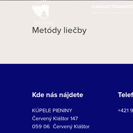
O NÁS
UBYTOVANIE
P
Metódy liečby
Kde nás nájdete
Tele
KÚPELE PIENINY
+421 
Červený Kláštor 147
059 06 Červený Kláštor