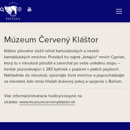
ZÁZRAČNÁ VODA
v očarujúcej prírode Pienin
Múzeum Červený Kláštor
Kláštor pôvodne slúžil reholi kartuziánskych a neskôr
kamaldulských mníchov. Preslávil ho najmä „lietajúci“ mních Cyprián,
ktorý tu v minulosti pôsobil a zanechal po sebe unikátnu stopu –
herbár pozostávajúci z 283 byliniek s popismi v piatich jazykoch.
Nahliadnite do minulosti, spoznajte život mníchov a poprechádzajte
sa miestami, kde mnísi hľadali duševný pokoj a spojenie s Bohom.
Viac informácií/otváracie hodiny/vstupné na
stránke:
www.muzeumcervenyklastor.sk