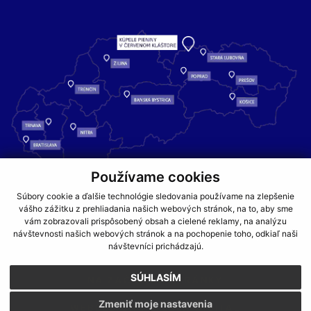
Používame cookies
Kúpele Pieniny – miesto, kde sa príroda stretáva s liečivou silou
Súbory cookie a ďalšie technológie sledovania používame na zlepšenie
vody a oddychom pre telo aj dušu.
vášho zážitku z prehliadania našich webových stránok, na to, aby sme
vám zobrazovali prispôsobený obsah a cielené reklamy, na analýzu
návštevnosti našich webových stránok a na pochopenie toho, odkiaľ naši
GDPR
COOKIES
PARTNERI
JEDÁLNY LÍSTOK
návštevníci prichádzajú.
CENNÍKY
SÚHLASÍM
NA ZAČIATOK STRÁNKY
Zmeniť moje nastavenia
WEBDESIGN
WEBEX.DIGITAL