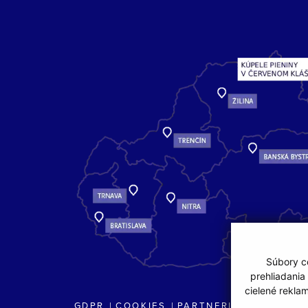
Súbory co
prehliadania
cielené rekla
GDPR
COOKIES
PARTNERI