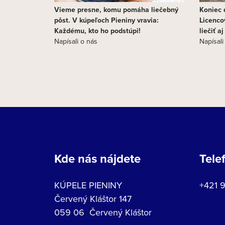
Vieme presne, komu pomáha liečebný
Koniec d
pôst. V kúpeľoch Pieniny vravia:
Licenco
Každému, kto ho podstúpi!
liečiť a
Napísali o nás
Napísali
Kde nás nájdete
Tele
KÚPELE PIENINY
+421 
Červený Kláštor 147
059 06 Červený Kláštor