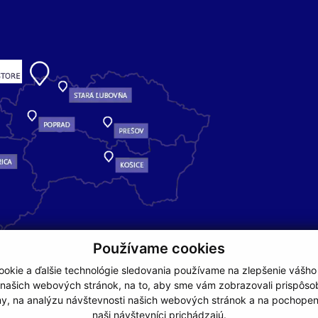
Používame cookies
okie a ďalšie technológie sledovania používame na zlepšenie vášho
 našich webových stránok, na to, aby sme vám zobrazovali prispôs
my, na analýzu návštevnosti našich webových stránok a na pochopeni
naši návštevníci prichádzajú.