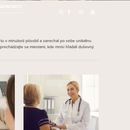
Q
KONTAKTY
ý tu v minulosti pôsobil a zanechal po sebe unikátnu
oprechádzajte sa miestami, kde mnísi hľadali duševný