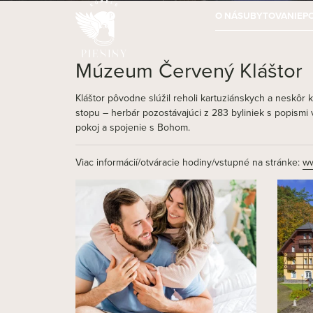
O NÁS
UBYTOVANIE
P
Múzeum Červený Kláštor
Kláštor pôvodne slúžil reholi kartuziánskych a neskôr k
stopu – herbár pozostávajúci z 283 byliniek s popismi 
pokoj a spojenie s Bohom.
Viac informácií/otváracie hodiny/vstupné na stránke:
ww