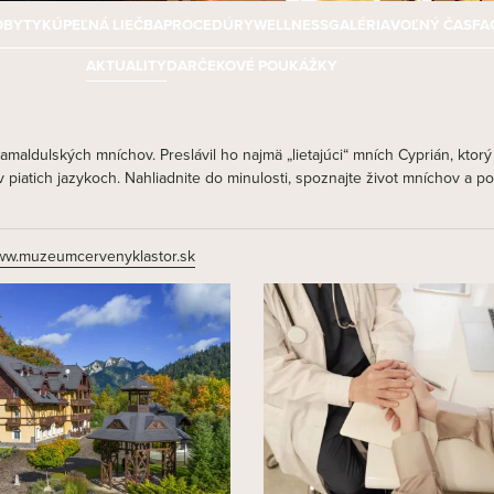
OBYTY
KÚPEĽNÁ LIEČBA
PROCEDÚRY
WELLNESS
GALÉRIA
VOĽNÝ ČAS
FA
AKTUALITY
DARČEKOVÉ POUKÁŽKY
amaldulských mníchov. Preslávil ho najmä „lietajúci“ mních Cyprián, ktor
v piatich jazykoch. Nahliadnite do minulosti, spoznajte život mníchov a p
w.muzeumcervenyklastor.sk