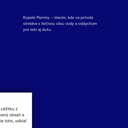
Kúpele Pieniny – miesto, kde sa príroda
stretáva s liečivou silou vody a oddychom
pre telo aj dušu.
 zážitku z
obený obsah a
e toho, odkiaľ