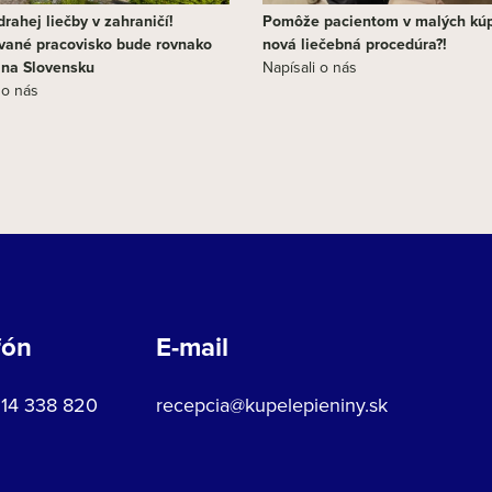
rahej liečby v zahraničí!
Pomôže pacientom v malých kú
vané pracovisko bude rovnako
nová liečebná procedúra?!
j na Slovensku
Napísali o nás
 o nás
fón
E-mail
914 338 820
recepcia@kupelepieniny.sk