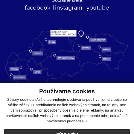
facebook
instagram
youtube
Používame cookies
Kúpele Pieniny – miesto, kde sa príroda stretáva s liečivou silou
Súbory cookie a ďalšie technológie sledovania používame na zlepšenie
vody a oddychom pre telo aj dušu.
vášho zážitku z prehliadania našich webových stránok, na to, aby sme
vám zobrazovali prispôsobený obsah a cielené reklamy, na analýzu
návštevnosti našich webových stránok a na pochopenie toho, odkiaľ naši
GDPR
COOKIES
PARTNERI
JEDÁLNY LÍSTOK
návštevníci prichádzajú.
CENNÍKY