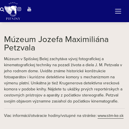
ZÁZRAČNÁ VODA
v očarujúcej prírode Pienin
Múzeum Jozefa Maximiliána
Petzvala
Múzeum v Spišskej Belej zachytáva vývoj fotografickej a
kinematografickej techniky na pozadí života a diela J. M. Petzvala v
jeho rodnom dome. Uvidíte známe historické konštrukcie
fotoaparátov i kuriózne detektívne komory s mechanizmom na
výmenu platní. Unikátna je tiež Krugenerova detektívna vrecková
komora v podobe knihy. Nájdete tu ukážky prvých reportérskych a
cestovných prístrojov a aparáty z počiatkov stereografie. Petzval
svojím objavom významne zasiahol do počiatkov kinematografie.
Viac informácií/otváracie hodiny/vstupné na stránke:
www.stm-ke.sk