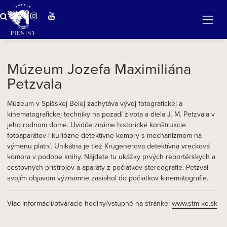
ZÁZRAČNÁ VODA
v očarujúcej prírode Pienin
Múzeum Jozefa Maximiliána
Petzvala
Múzeum v Spišskej Belej zachytáva vývoj fotografickej a
kinematografickej techniky na pozadí života a diela J. M. Petzvala v
jeho rodnom dome. Uvidíte známe historické konštrukcie
fotoaparátov i kuriózne detektívne komory s mechanizmom na
výmenu platní. Unikátna je tiež Krugenerova detektívna vrecková
komora v podobe knihy. Nájdete tu ukážky prvých reportérskych a
cestovných prístrojov a aparáty z počiatkov stereografie. Petzval
svojím objavom významne zasiahol do počiatkov kinematografie.
Viac informácií/otváracie hodiny/vstupné na stránke:
www.stm-ke.sk