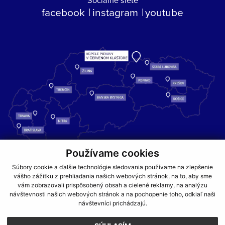
facebook
instagram
youtube
Používame cookies
Kúpele Pieniny – miesto, kde sa príroda stretáva s liečivou silou
Súbory cookie a ďalšie technológie sledovania používame na zlepšenie
vody a oddychom pre telo aj dušu.
vášho zážitku z prehliadania našich webových stránok, na to, aby sme
vám zobrazovali prispôsobený obsah a cielené reklamy, na analýzu
návštevnosti našich webových stránok a na pochopenie toho, odkiaľ naši
GDPR
COOKIES
PARTNERI
JEDÁLNY LÍSTOK
návštevníci prichádzajú.
CENNÍKY