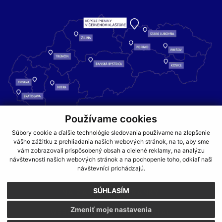
Používame cookies
Kúpele Pieniny – miesto, kde sa príroda stretáva s liečivou silou
Súbory cookie a ďalšie technológie sledovania používame na zlepšenie
vody a oddychom pre telo aj dušu.
vášho zážitku z prehliadania našich webových stránok, na to, aby sme
vám zobrazovali prispôsobený obsah a cielené reklamy, na analýzu
návštevnosti našich webových stránok a na pochopenie toho, odkiaľ naši
GDPR
COOKIES
PARTNERI
JEDÁLNY LÍSTOK
návštevníci prichádzajú.
CENNÍKY
SÚHLASÍM
NA ZAČIATOK STRÁNKY
Zmeniť moje nastavenia
WEBDESIGN
WEBEX.DIGITAL