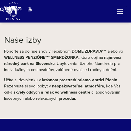
ZÁZRAČNÁ VODA
v očarujúcej prírode Pienin
Naše izby
Ponorte sa do ríše snov v liečebnom
DOME ZDRAVIA***
alebo vo
WELLNESS PENZIÓNE*** SMERDŽONKA
, ktoré objíma
najmenší
národný park na Slovensku
. Ubytovanie rôzneho štandardu pre
individuálnych cestovateľov, zaľúbené dvojice i rodiny s deťmi.
Užite si dovolenku v
krásnom prostredí priamo v srdci Pienin
.
Rezervujte si svoj pobyt v
neopakovateľnej atmosfére
, kde Vás
čaká
skvelý oddych a relax vo wellness centre
či absolvovaním
liečebných alebo relaxačných
procedúr.