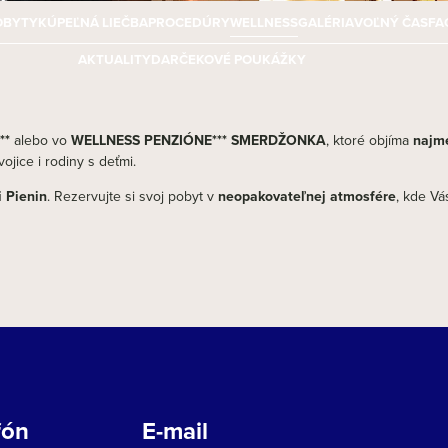
OBYTY
KÚPEĽNÁ LIEČBA
PROCEDÚRY
WELLNESS
GALÉRIA
VOĽNÝ ČAS
FA
AKTUALITY
DARČEKOVÉ POUKÁŽKY
**
alebo vo
WELLNESS PENZIÓNE*** SMERDŽONKA
, ktoré objíma
najme
jice i rodiny s deťmi.
i Pienin
. Rezervujte si svoj pobyt v
neopakovateľnej atmosfére
, kde V
fón
E-mail