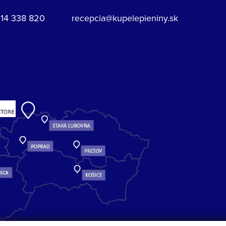
914 338 820
recepcia@kupelepieniny.sk