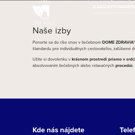
O NÁS
UBYTOVANIE
P
Naše izby
Ponorte sa do ríše snov v liečebnom
DOME ZDRAVIA*
štandardu pre individuálnych cestovateľov, zaľúbené dvo
Užite si dovolenku v
krásnom prostredí priamo v srdc
absolvovaním liečebných alebo relaxačných
procedúr.
Kde nás nájdete
Tele