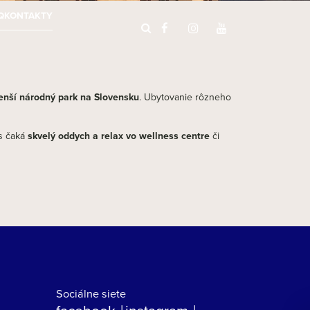
Q
KONTAKTY
nší národný park na Slovensku
. Ubytovanie rôzneho
ás čaká
skvelý oddych a relax vo wellness centre
či
Sociálne siete
facebook
instagram