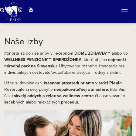
Zázračná voda v Pieninách
Naše izby
Ponorte sa do ríše snov v liečebnom
DOME ZDRAVIA***
alebo vo
WELLNESS PENZIÓNE*** SMERDŽONKA
, ktoré objíma
najmenší
národný park na Slovensku
. Ubytovanie rôzneho štandardu pre
individuálnych cestovateľov, zaľúbené dvojice i rodiny s deťmi.
Užite si dovolenku v
krásnom prostredí priamo v srdci Pienin
.
Rezervujte si svoj pobyt v
neopakovateľnej atmosfére
, kde Vás
čaká
skvelý oddych a relax vo wellness centre
či absolvovaním
liečebných alebo relaxačných
procedúr.