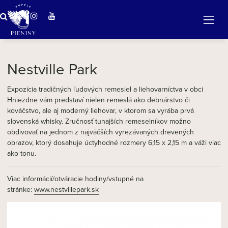
Zázračná voda v Pieninách
Nestville Park
Expozícia tradičných ľudových remesiel a liehovarníctva v obci
Hniezdne vám predstaví nielen remeslá ako debnárstvo či
kováčstvo, ale aj moderný liehovar, v ktorom sa vyrába prvá
slovenská whisky. Zručnosť tunajších remeselníkov možno
obdivovať na jednom z najväčších vyrezávaných drevených
obrazov, ktorý dosahuje úctyhodné rozmery 6,15 x 2,15 m a váži viac
ako tonu.
Viac informácií/otváracie hodiny/vstupné na
stránke:
www.nestvillepark.sk