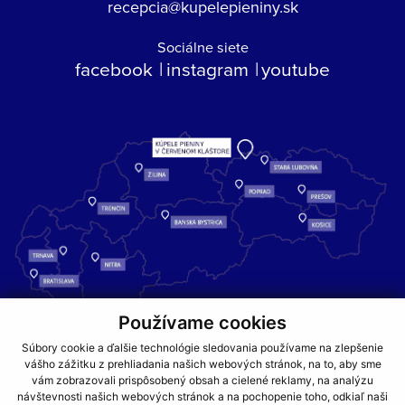
recepcia@kupelepieniny.sk
Sociálne siete
facebook
instagram
youtube
Používame cookies
Kúpele Pieniny – miesto, kde sa príroda stretáva s liečivou silou
Súbory cookie a ďalšie technológie sledovania používame na zlepšenie
vody a oddychom pre telo aj dušu.
vášho zážitku z prehliadania našich webových stránok, na to, aby sme
vám zobrazovali prispôsobený obsah a cielené reklamy, na analýzu
návštevnosti našich webových stránok a na pochopenie toho, odkiaľ naši
GDPR
COOKIES
PARTNERI
JEDÁLNY LÍSTOK