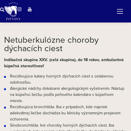
ZÁZRAČNÁ VODA
v očarujúcej prírode Pienin
Netuberkulózne choroby
dýchacích ciest
Indikačná skupina XXV. (celá skupina), do 18 rokov, ambulantná
kúpeľná starostlivosť
Recidivujúce katary horných dýchacích ciest s oslabenou
odolnosťou.
Alergické nádchy dokázané alergologickým vyšetrením. Nástup
na kúpeľnú liečbu podľa peľového kalendára v kúpeľnom
mieste.
Recidivujúca bronchitída. Iba v prípadoch, kde napriek
adekvátnej liečbe dochádza ku klinicky významným prejavom
ochorenia.
Sinobronchitída. Iné choroby horných dýchacích ciest. Iba