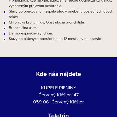
v prípadoch, kde napriek adekvátnej liečbe dochádza ku klinicky
významným prejavom ochorenia.
Stavy po opakovanom zápale pľúc v priebehu posledných dvoch
rokov.
Chronická bronchitída, Obštrukčná bronchitída.
Bronchiálna astma.
Dermorespiračný syndróm.
Stavy po pľúcnych operáciách do 12 mesiacov po operácii.
Kde nás nájdete
KÚPELE PIENINY
Červený Kláštor 147
059 06 Červený Kláštor
Telefón