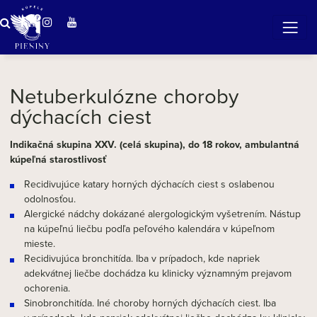
ZÁZRAČNÁ VODA
v očarujúcej prírode Pienin
Netuberkulózne choroby
dýchacích ciest
Indikačná skupina XXV. (celá skupina), do 18 rokov, ambulantná
kúpeľná starostlivosť
Recidivujúce katary horných dýchacích ciest s oslabenou
odolnosťou.
Alergické nádchy dokázané alergologickým vyšetrením. Nástup
na kúpeľnú liečbu podľa peľového kalendára v kúpeľnom
mieste.
Recidivujúca bronchitída. Iba v prípadoch, kde napriek
adekvátnej liečbe dochádza ku klinicky významným prejavom
ochorenia.
Sinobronchitída. Iné choroby horných dýchacích ciest. Iba