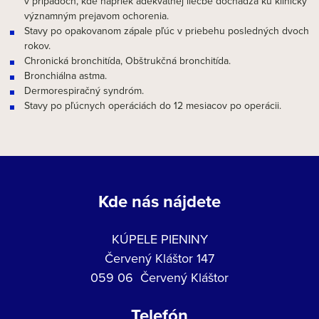
v prípadoch, kde napriek adekvátnej liečbe dochádza ku klinicky
významným prejavom ochorenia.
Stavy po opakovanom zápale pľúc v priebehu posledných dvoch
rokov.
Chronická bronchitída, Obštrukčná bronchitída.
Bronchiálna astma.
Dermorespiračný syndróm.
Stavy po pľúcnych operáciách do 12 mesiacov po operácii.
Kde nás nájdete
KÚPELE PIENINY
Červený Kláštor 147
059 06 Červený Kláštor
Telefón