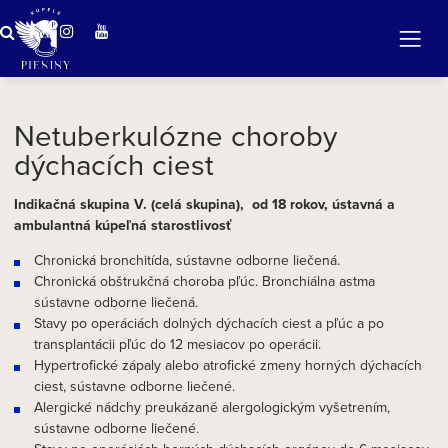
ZÁZRAČNÁ VODA
v očarujúcej prírode Pienin
Netuberkulózne choroby
dýchacích ciest
Indikačná skupina V. (celá skupina), od 18 rokov, ústavná a
ambulantná kúpeľná starostlivosť
Chronická bronchitída, sústavne odborne liečená.
Chronická obštrukčná choroba pľúc. Bronchiálna astma
sústavne odborne liečená.
Stavy po operáciách dolných dýchacích ciest a pľúc a po
transplantácii pľúc do 12 mesiacov po operácii.
Hypertrofické zápaly alebo atrofické zmeny horných dýchacích
ciest, sústavne odborne liečené.
Alergické nádchy preukázané alergologickým vyšetrením,
sústavne odborne liečené.