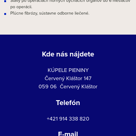
Stavy po operáciách horných dýchacích orgánov do 6 mesiacov
po operácii.
Pľúcne fibrózy, sústavne odborne liečené.
Kde nás nájdete
KÚPELE PIENINY
Červený Kláštor 147
059 06 Červený Kláštor
Telefón
+421 914 338 820
E-mail