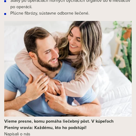
Stavy po operáciách horných dýchacích orgánov do 6 mesiacov
po operácii.
Pľúcne fibrózy, sústavne odborne liečené.
Vieme presne, komu pomáha liečebný pôst. V kúpeľoch
Pieniny vravia: Každému, kto ho podstúpi!
Napísali o nás