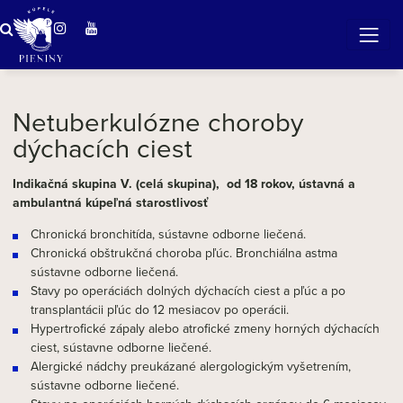
Zázračná voda v Pieninách
Netuberkulózne choroby
dýchacích ciest
Indikačná skupina V. (celá skupina), od 18 rokov, ústavná a
ambulantná kúpeľná starostlivosť
Chronická bronchitída, sústavne odborne liečená.
Chronická obštrukčná choroba pľúc. Bronchiálna astma
sústavne odborne liečená.
Stavy po operáciách dolných dýchacích ciest a pľúc a po
transplantácii pľúc do 12 mesiacov po operácii.
Hypertrofické zápaly alebo atrofické zmeny horných dýchacích
ciest, sústavne odborne liečené.
Alergické nádchy preukázané alergologickým vyšetrením,
sústavne odborne liečené.