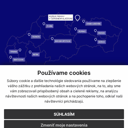
Používame cookies
Kúpele Pieniny – miesto, kde sa príroda stretáva s liečivou silou
Súbory cookie a ďalšie technológie sledovania používame na zlepšenie
vody a oddychom pre telo aj dušu.
vášho zážitku z prehliadania našich webových stránok, na to, aby sme
vám zobrazovali prispôsobený obsah a cielené reklamy, na analýzu
návštevnosti našich webových stránok a na pochopenie toho, odkiaľ naši
GDPR
COOKIES
PARTNERI
JEDÁLNY LÍSTOK
návštevníci prichádzajú.
CENNÍKY
SÚHLASÍM
NA ZAČIATOK STRÁNKY
Zmeniť moje nastavenia
WEBDESIGN
WEBEX.DIGITAL