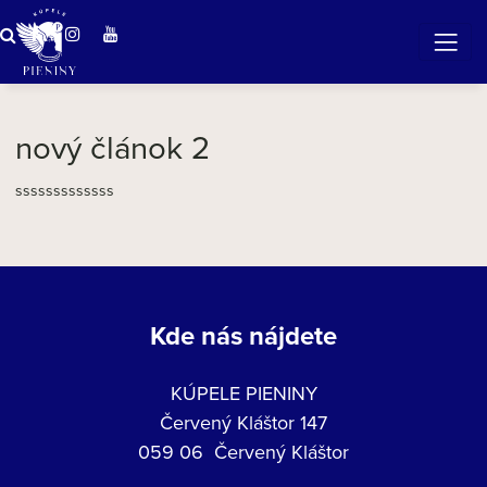
ZÁZRAČNÁ VODA
v očarujúcej prírode Pienin
nový článok 2
sssssssssssss
Kde nás nájdete
KÚPELE PIENINY
Červený Kláštor 147
059 06 Červený Kláštor