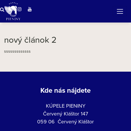
ZÁZRAČNÁ VODA
v očarujúcej prírode Pienin
nový článok 2
sssssssssssss
Kde nás nájdete
KÚPELE PIENINY
Červený Kláštor 147
059 06 Červený Kláštor