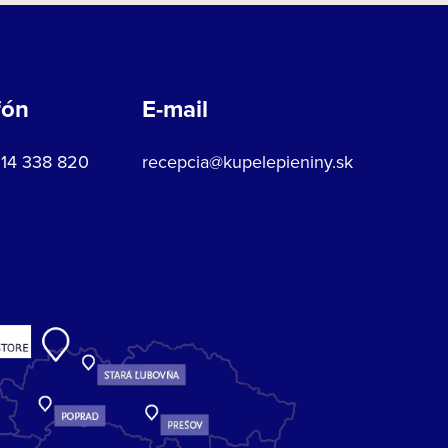
fón
E-mail
914 338 820
recepcia@kupelepieniny.sk