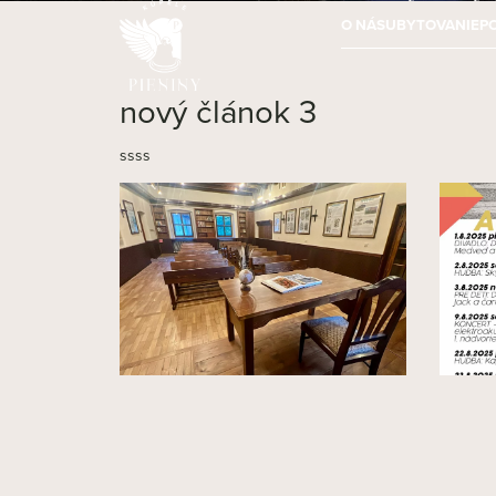
O NÁS
UBYTOVANIE
P
nový článok 3
ssss