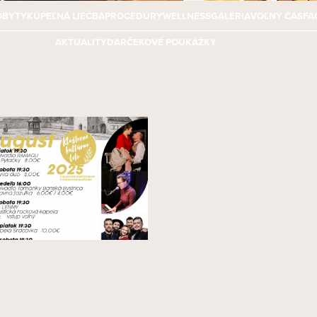
OBYTY
KÚPEĽNÁ LIEČBA
PROCEDÚRY
WELLNESS
GALÉRIA
VOĽNÝ ČAS
FA
AKTUALITY
DARČEKOVÉ POUKÁŽKY