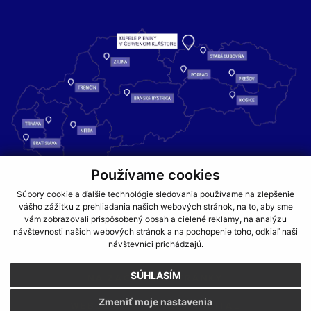
Používame cookies
Kúpele Pieniny – miesto, kde sa príroda stretáva s liečivou silou
Súbory cookie a ďalšie technológie sledovania používame na zlepšenie
vášho zážitku z prehliadania našich webových stránok, na to, aby sme
vody a oddychom pre telo aj dušu.
vám zobrazovali prispôsobený obsah a cielené reklamy, na analýzu
návštevnosti našich webových stránok a na pochopenie toho, odkiaľ naši
GDPR
COOKIES
PARTNERI
JEDÁLNY LÍSTOK
návštevníci prichádzajú.
CENNÍKY
SÚHLASÍM
NA ZAČIATOK STRÁNKY
Zmeniť moje nastavenia
WEBDESIGN
WEBEX.DIGITAL