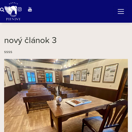
ZÁZRAČNÁ VODA
v očarujúcej prírode Pienin
nový článok 3
ssss