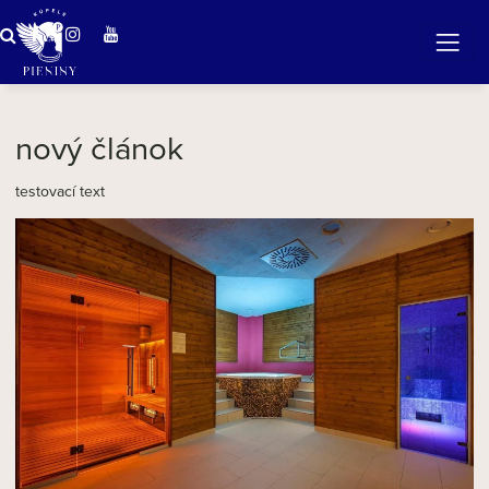
Zázračná voda v Pieninách
nový článok
testovací text