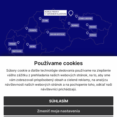
Používame cookies
Kúpele Pieniny – miesto, kde sa príroda stretáva s liečivou silou
Súbory cookie a ďalšie technológie sledovania používame na zlepšenie
vášho zážitku z prehliadania našich webových stránok, na to, aby sme
vody a oddychom pre telo aj dušu.
vám zobrazovali prispôsobený obsah a cielené reklamy, na analýzu
návštevnosti našich webových stránok a na pochopenie toho, odkiaľ naši
GDPR
COOKIES
PARTNERI
JEDÁLNY LÍSTOK
návštevníci prichádzajú.
CENNÍKY
SÚHLASÍM
NA ZAČIATOK STRÁNKY
Zmeniť moje nastavenia
WEBDESIGN
WEBEX.DIGITAL