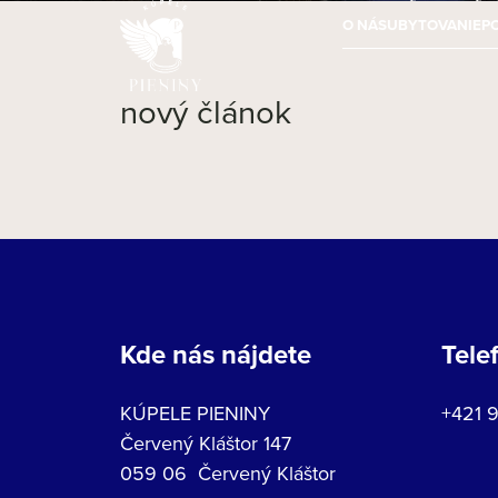
O NÁS
UBYTOVANIE
P
nový článok
Kde nás nájdete
Tele
KÚPELE PIENINY
+421 
Červený Kláštor 147
059 06 Červený Kláštor