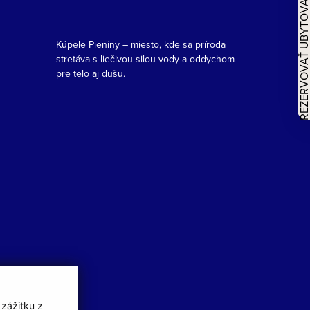
REZERVOVAŤ UBYTOVAN
Kúpele Pieniny – miesto, kde sa príroda
stretáva s liečivou silou vody a oddychom
pre telo aj dušu.
 zážitku z