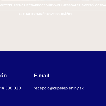
OBYTY
KÚPEĽNÁ LIEČBA
PROCEDÚRY
WELLNESS
GALÉRIA
VOĽNÝ ČAS
FA
AKTUALITY
DARČEKOVÉ POUKÁŽKY
fón
E-mail
914 338 820
recepcia@kupelepieniny.sk