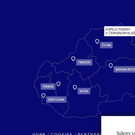
Súbory co
GDPR
COOKIES
PARTNERI