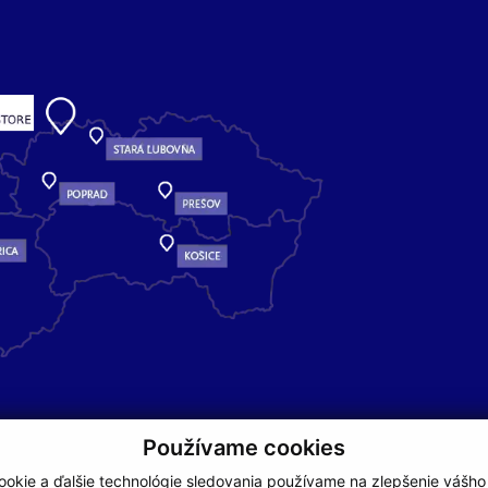
Používame cookies
okie a ďalšie technológie sledovania používame na zlepšenie vášho