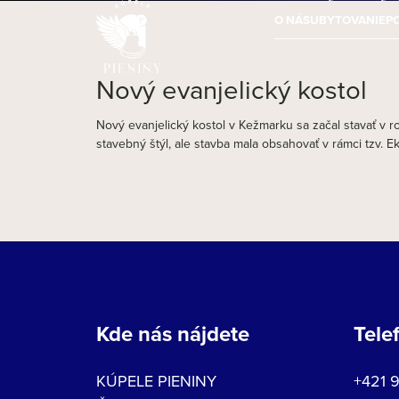
O NÁS
UBYTOVANIE
P
Nový evanjelický kostol
Nový evanjelický kostol v Kežmarku sa začal stavať v 
stavebný štýl, ale stavba mala obsahovať v rámci tzv. 
Kde nás nájdete
Tele
KÚPELE PIENINY
+421 