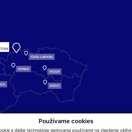
Používame cookies
okie a ďalšie technológie sledovania používame na zlepšenie vášho