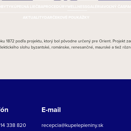
OBYTY
KÚPEĽNÁ LIEČBA
PROCEDÚRY
WELLNESS
GALÉRIA
VOĽNÝ ČAS
FA
AKTUALITY
DARČEKOVÉ POUKÁŽKY
roku 1872 podľa projektu, ktorý bol pôvodne určený pre Orient. Projekt 
Eklektického slohu byzantské, románske, renesančné, maurské a tiež rôzne
fón
E-mail
914 338 820
recepcia@kupelepieniny.sk