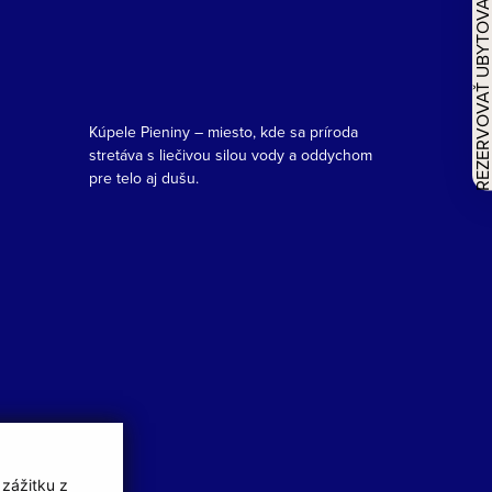
REZERVOVAŤ UBYTOVAN
Kúpele Pieniny – miesto, kde sa príroda
stretáva s liečivou silou vody a oddychom
pre telo aj dušu.
 zážitku z