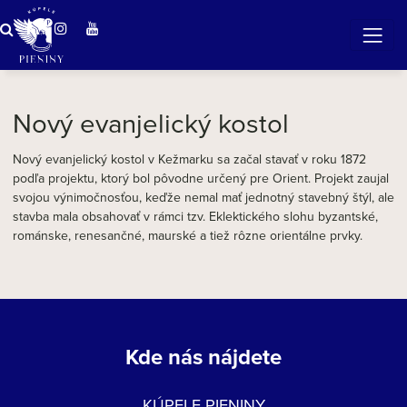
Zázračná voda v Pieninách
Nový evanjelický kostol
Nový evanjelický kostol v Kežmarku sa začal stavať v roku 1872
podľa projektu, ktorý bol pôvodne určený pre Orient. Projekt zaujal
svojou výnimočnosťou, keďže nemal mať jednotný stavebný štýl, ale
stavba mala obsahovať v rámci tzv. Eklektického slohu byzantské,
románske, renesančné, maurské a tiež rôzne orientálne prvky.
Kde nás nájdete
KÚPELE PIENINY