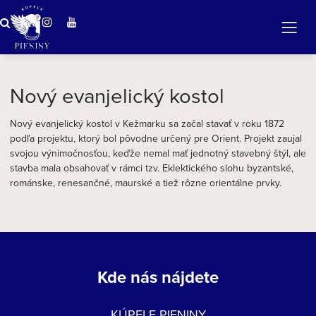
ZÁZRAČNÁ VODA
v očarujúcej prírode Pienin
Nový evanjelický kostol
Nový evanjelický kostol v Kežmarku sa začal stavať v roku 1872
podľa projektu, ktorý bol pôvodne určený pre Orient. Projekt zaujal
svojou výnimočnosťou, keďže nemal mať jednotný stavebný štýl, ale
stavba mala obsahovať v rámci tzv. Eklektického slohu byzantské,
románske, renesančné, maurské a tiež rôzne orientálne prvky.
Kde nás nájdete
KÚPELE PIENINY