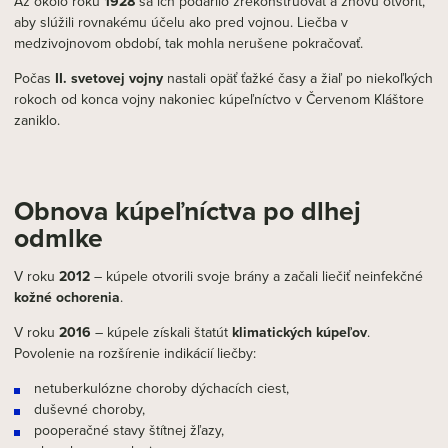
Až okolo roku
1928
sa ich podarilo zrekonštruovať a znovu otvoriť,
aby slúžili rovnakému účelu ako pred vojnou. Liečba v
medzivojnovom období, tak mohla nerušene pokračovať.
Počas
II. svetovej vojny
nastali opäť ťažké časy a žiaľ po niekoľkých
rokoch od konca vojny nakoniec kúpeľníctvo v Červenom Kláštore
zaniklo.
Obnova kúpeľníctva po dlhej
odmlke
V roku
2012
– kúpele otvorili svoje brány a začali liečiť neinfekčné
kožné ochorenia
.
V roku
2016
– kúpele získali štatút
klimatických kúpeľov
.
Povolenie na rozšírenie indikácií liečby:
netuberkulózne choroby dýchacích ciest,
duševné choroby,
pooperačné stavy štítnej žľazy,