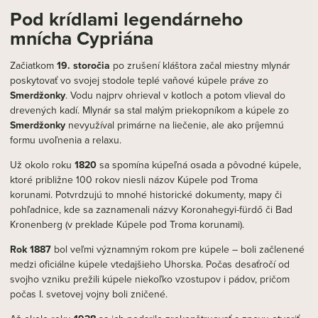
Pod krídlami legendárneho
mnícha Cypriána
Začiatkom
19. storočia
po zrušení kláštora začal miestny mlynár
poskytovať vo svojej stodole teplé vaňové kúpele práve zo
Smerdžonky
. Vodu najprv ohrieval v kotloch a potom vlieval do
drevených kadí. Mlynár sa stal malým priekopníkom a kúpele zo
Smerdžonky
nevyužíval primárne na liečenie, ale ako príjemnú
formu uvoľnenia a relaxu.
Už okolo roku
1820
sa spomína kúpeľná osada a pôvodné kúpele,
ktoré približne 100 rokov niesli názov Kúpele pod Troma
korunami. Potvrdzujú to mnohé historické dokumenty, mapy či
pohľadnice, kde sa zaznamenali názvy Koronahegyi-fürdő či Bad
Kronenberg (v preklade Kúpele pod Troma korunami).
Rok 1887
bol veľmi významným rokom pre kúpele – boli začlenené
medzi oficiálne kúpele vtedajšieho Uhorska. Počas desaťročí od
svojho vzniku prežili kúpele niekoľko vzostupov i pádov, pričom
počas I. svetovej vojny boli zničené.