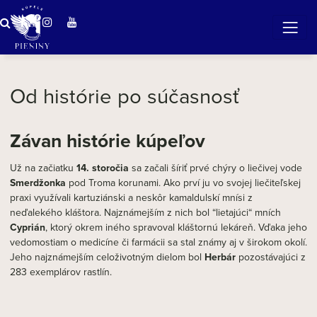
ZÁZRAČNÁ VODA
v očarujúcej prírode Pienin
Od histórie po súčasnosť
Závan histórie kúpeľov
Už na začiatku
14. storočia
sa začali šíriť prvé chýry o liečivej vode
Smerdžonka
pod Troma korunami. Ako prví ju vo svojej liečiteľskej
praxi využívali kartuziánski a neskôr kamaldulskí mnísi z
neďalekého kláštora. Najznámejším z nich bol “lietajúci“ mních
Cyprián
, ktorý okrem iného spravoval kláštornú lekáreň. Vďaka jeho
vedomostiam o medicíne či farmácii sa stal známy aj v širokom okolí.
Jeho najznámejším celoživotným dielom bol
Herbár
pozostávajúci z
283 exemplárov rastlín.