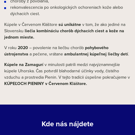
choroby z povolania,
rekonvalescencia po onkologických ochoreniach kože alebo
dýchacích ciest.
Kúpele v Červenom Kláštore
sú unikátne
v tom, že ako jediné na
Slovensku
liečia kombináciu chorôb dýchacích ciest a kože na
jednom mieste.
V roku
2020
– povolenie na liečbu chorôb
pohybového
ústrojenstva
a pečene, vrátane
ambulantnej kúpeľnej liečby detí
.
Kúpele na Zamagurí
v minulosti patrili medzi najvýznamnejšie
kúpele Uhorska. Čas potvrdil blahodarné účinky vody, čistého
vzduchu a prostredia Pienin. V tejto tradícii úspešne pokračujeme v
KÚPEĽOCH PIENINY v Červenom Kláštore.
Kde nás nájdete