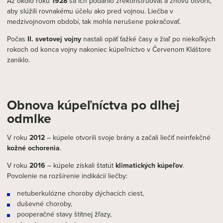
Až okolo roku
1928
sa ich podarilo zrekonštruovať a znovu otvoriť,
aby slúžili rovnakému účelu ako pred vojnou. Liečba v
medzivojnovom období, tak mohla nerušene pokračovať.
Počas
II. svetovej vojny
nastali opäť ťažké časy a žiaľ po niekoľkých
rokoch od konca vojny nakoniec kúpeľníctvo v Červenom Kláštore
zaniklo.
Obnova kúpeľníctva po dlhej
odmlke
V roku
2012
– kúpele otvorili svoje brány a začali liečiť neinfekčné
kožné ochorenia
.
V roku
2016
– kúpele získali štatút
klimatických kúpeľov
.
Povolenie na rozšírenie indikácií liečby:
netuberkulózne choroby dýchacích ciest,
duševné choroby,
pooperačné stavy štítnej žľazy,