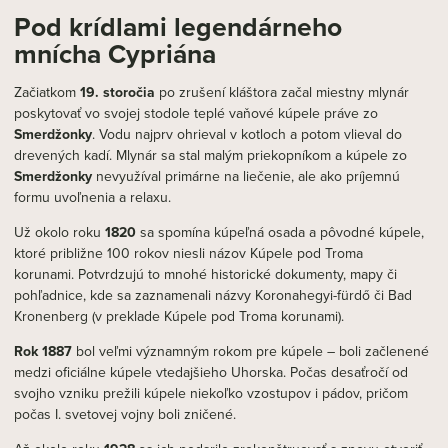
Pod krídlami legendárneho
mnícha Cypriána
Začiatkom
19. storočia
po zrušení kláštora začal miestny mlynár
poskytovať vo svojej stodole teplé vaňové kúpele práve zo
Smerdžonky
. Vodu najprv ohrieval v kotloch a potom vlieval do
drevených kadí. Mlynár sa stal malým priekopníkom a kúpele zo
Smerdžonky
nevyužíval primárne na liečenie, ale ako príjemnú
formu uvoľnenia a relaxu.
Už okolo roku
1820
sa spomína kúpeľná osada a pôvodné kúpele,
ktoré približne 100 rokov niesli názov Kúpele pod Troma
korunami. Potvrdzujú to mnohé historické dokumenty, mapy či
pohľadnice, kde sa zaznamenali názvy Koronahegyi-fürdő či Bad
Kronenberg (v preklade Kúpele pod Troma korunami).
Rok 1887
bol veľmi významným rokom pre kúpele – boli začlenené
medzi oficiálne kúpele vtedajšieho Uhorska. Počas desaťročí od
svojho vzniku prežili kúpele niekoľko vzostupov i pádov, pričom
počas I. svetovej vojny boli zničené.