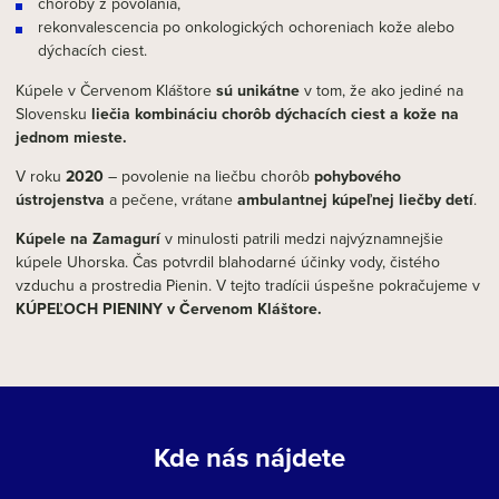
choroby z povolania,
rekonvalescencia po onkologických ochoreniach kože alebo
dýchacích ciest.
Kúpele v Červenom Kláštore
sú unikátne
v tom, že ako jediné na
Slovensku
liečia kombináciu chorôb dýchacích ciest a kože na
jednom mieste.
V roku
2020
– povolenie na liečbu chorôb
pohybového
ústrojenstva
a pečene, vrátane
ambulantnej kúpeľnej liečby detí
.
Kúpele na Zamagurí
v minulosti patrili medzi najvýznamnejšie
kúpele Uhorska. Čas potvrdil blahodarné účinky vody, čistého
vzduchu a prostredia Pienin. V tejto tradícii úspešne pokračujeme v
KÚPEĽOCH PIENINY v Červenom Kláštore.
Kde nás nájdete