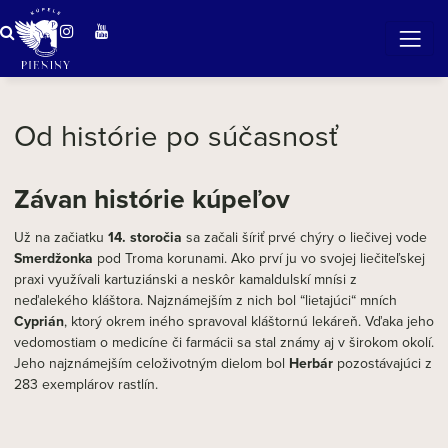
ZÁZRAČNÁ VODA
v očarujúcej prírode Pienin
Od histórie po súčasnosť
Závan histórie kúpeľov
Už na začiatku
14. storočia
sa začali šíriť prvé chýry o liečivej vode
Smerdžonka
pod Troma korunami. Ako prví ju vo svojej liečiteľskej
praxi využívali kartuziánski a neskôr kamaldulskí mnísi z
neďalekého kláštora. Najznámejším z nich bol “lietajúci“ mních
Cyprián
, ktorý okrem iného spravoval kláštornú lekáreň. Vďaka jeho
vedomostiam o medicíne či farmácii sa stal známy aj v širokom okolí.
Jeho najznámejším celoživotným dielom bol
Herbár
pozostávajúci z
283 exemplárov rastlín.