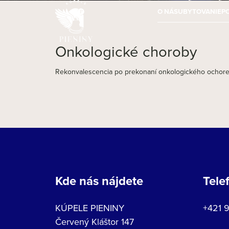
O NÁS
UBYTOVANIE
P
Onkologické choroby
Rekonvalescencia po prekonaní onkologického ochore
Kde nás nájdete
Tele
KÚPELE PIENINY
+421 
Červený Kláštor 147