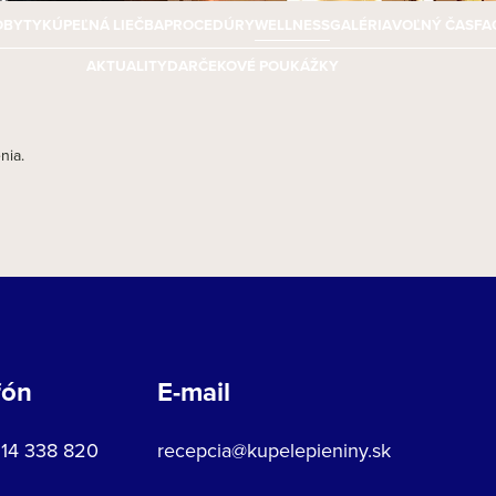
OBYTY
KÚPEĽNÁ LIEČBA
PROCEDÚRY
WELLNESS
GALÉRIA
VOĽNÝ ČAS
FA
AKTUALITY
DARČEKOVÉ POUKÁŽKY
nia.
fón
E-mail
914 338 820
recepcia@kupelepieniny.sk