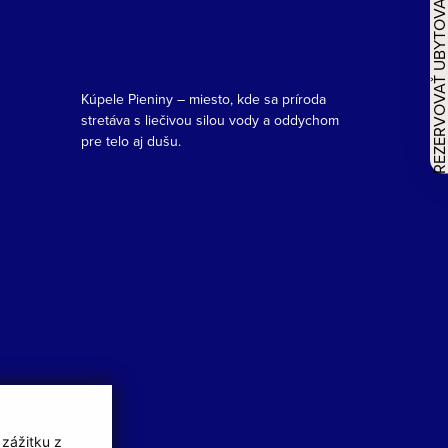
REZERVOVAŤ UBYTOVAN
Kúpele Pieniny – miesto, kde sa príroda
stretáva s liečivou silou vody a oddychom
pre telo aj dušu.
 zážitku z