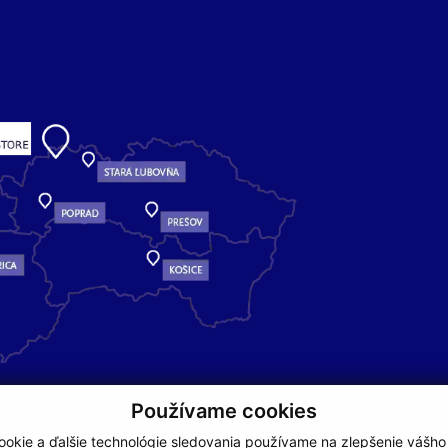
Používame cookies
okie a ďalšie technológie sledovania používame na zlepšenie vášho