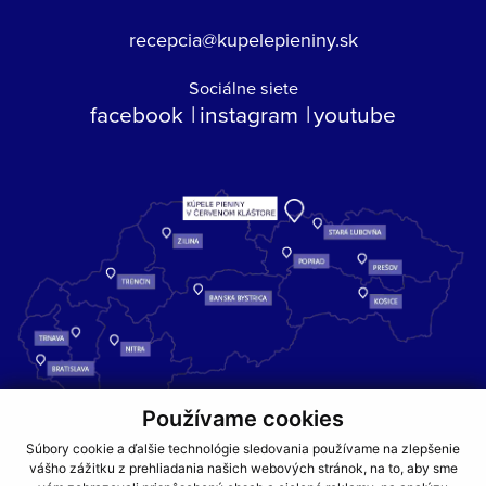
recepcia@kupelepieniny.sk
Sociálne siete
facebook
instagram
youtube
Používame cookies
Kúpele Pieniny – miesto, kde sa príroda stretáva s liečivou silou
Súbory cookie a ďalšie technológie sledovania používame na zlepšenie
vody a oddychom pre telo aj dušu.
vášho zážitku z prehliadania našich webových stránok, na to, aby sme