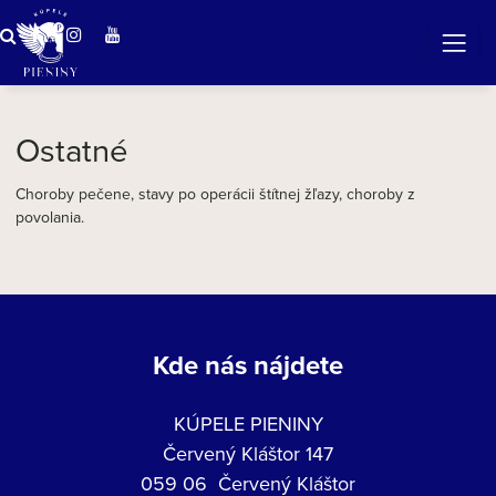
ZÁZRAČNÁ VODA
v očarujúcej prírode Pienin
Ostatné
Choroby pečene, stavy po operácii štítnej žľazy, choroby z
povolania.
Kde nás nájdete
KÚPELE PIENINY
Červený Kláštor 147
059 06 Červený Kláštor