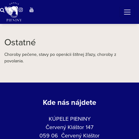
ZÁZRAČNÁ VODA
v očarujúcej prírode Pienin
Ostatné
Choroby pečene, stavy po operácii štítnej žľazy, choroby z
povolania.
Kde nás nájdete
KÚPELE PIENINY
Červený Kláštor 147
059 06 Červený Kláštor