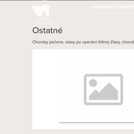
O NÁS
UBYTOVANIE
P
Ostatné
Choroby pečene, stavy po operácii štítnej žľazy, chorob
NOVÝ ČLÁNOK 3