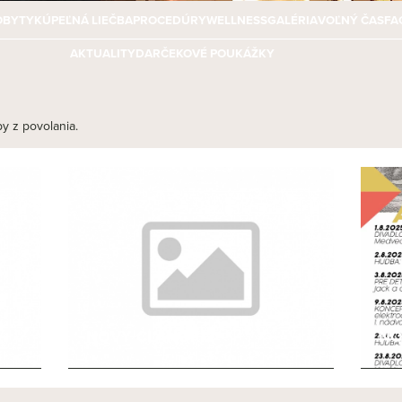
OBYTY
KÚPEĽNÁ LIEČBA
PROCEDÚRY
WELLNESS
GALÉRIA
VOĽNÝ ČAS
FA
AKTUALITY
DARČEKOVÉ POUKÁŽKY
y z povolania.
NOVÝ ČLÁNOK 2
NO