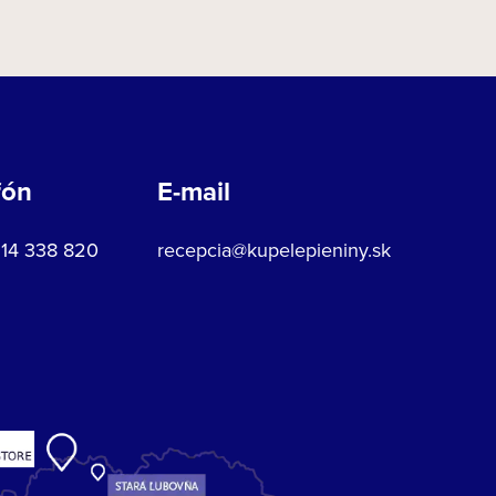
fón
E-mail
914 338 820
recepcia@kupelepieniny.sk