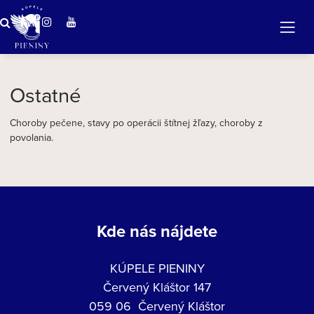
ZÁZRAČNÁ VODA
v očarujúcej prírode Pienin
Ostatné
Choroby pečene, stavy po operácii štítnej žľazy, choroby z
povolania.
Kde nás nájdete
KÚPELE PIENINY
Červený Kláštor 147
059 06 Červený Kláštor