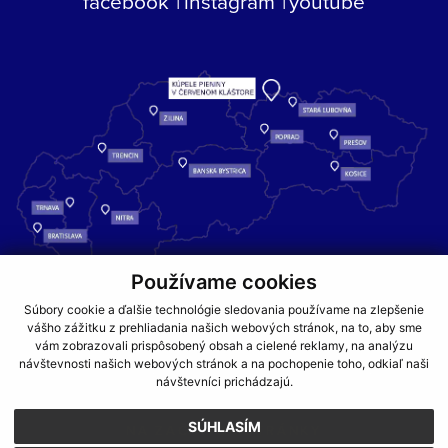
facebook
instagram
youtube
Používame cookies
Kúpele Pieniny – miesto, kde sa príroda stretáva s liečivou silou
Súbory cookie a ďalšie technológie sledovania používame na zlepšenie
vody a oddychom pre telo aj dušu.
vášho zážitku z prehliadania našich webových stránok, na to, aby sme
vám zobrazovali prispôsobený obsah a cielené reklamy, na analýzu
návštevnosti našich webových stránok a na pochopenie toho, odkiaľ naši
GDPR
COOKIES
PARTNERI
JEDÁLNY LÍSTOK
návštevníci prichádzajú.
CENNÍKY
SÚHLASÍM
NA ZAČIATOK STRÁNKY