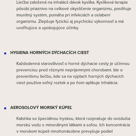
Liečba založená na inhalácii dávok kyslíka. Kyslíková terapia
pôsobí priaznivo na celkové okysličenie organizmu, posilňuje
imunitný systém, pomáha pri infekciách a oslabení
organizmu. Zlepšuje fyzickú aj psychickú výkonnosť a má
uvoľňujúce a upokojujúce účinky.
HYGIENA HORNÝCH DÝCHACÍCH CIEST
Každodenná starostlivosť o horné dýchacie cesty je účinnou
prevenciou pred rôznymi nepríjemnými chorobami. Ide o
preventívnu liečbu, kde sa na výplach horných dýchacích
ciest používa soľný roztok a po ňom aplikuje inhalácia.
AEROSOLOVÝ MORSKÝ KÚPEĽ
Kabínka so špeciálnou tryskou, ktorá rozprašuje do ovzdušia
morskú vodu s minerálnymi látkami a soľou. Ich koncentrácia
v morskom kúpeli mnohonásobne prevyšuje podiel