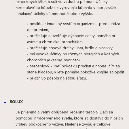
minerálnych látok a solí vo vzduchu pri mori. Účinky
aerosolového kúpeľa sa vyrovnajú kúpaniu v mori, avšak
inhalačné účinky sú mnohonásobne vyššie.
• posilňuje imunitný systém organizmu - predchádza
ochoreniam,
• prečisťuje a uvoľňuje dýchacie cesty, pomáha pri
astme a chronickej bronchitíde,
• prečisťuje nosové dutiny, ústa, hrdlo a hlasivky,
• má vysoké účinky pri rôznych alergiách a kožných
chorobách (ekzémy, psoriáza),
• aerosolový kúpeľ pokožku prečistí a napne, čím sa
stane hladšou, v lete pomáha pokožke krajšie sa opáliť
• priaznivo pôsobí na štítnu žľazu.
SOLUX
Je príjemná a veľmi obľúbená liečebná terapia. Lieči sa
pomocou infračerveného svetla, ktoré sa dostáva do hlbších
vrstiev podkožného väziva. Nielenže zvyšuje celkové