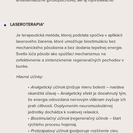
antiedematózne (protiopuchové), ale aj myorelaxačné.
LASEROTERAPIA*
Je terapeutická metóda, ktorej podstata spočíva v aplikácii
laserového žiarenia, ktoré umožňuje biostimuláciu bez
mechanického pôsobenia a bez dodania tepelnej energie.
Svetlo lúča pôsobí ako spúšťací mechanizmus na
zefektívnenie a zintenzívnenie regeneračných pochodov v
bunke.
Hlavné účinky:
•
Analgetický účinok
(znižuje mieru bolesti – nastáva
okamžitá úľava) – Analgetický efekt je dosiahnutý tým,
že energia odovzdaná nervovým vláknam zvyšuje ich
prah citlivosti. Ovplyvnením neuromuskulárnej
jednotky dochádza k svalovej relaxácii,
•
Biostimulačný účinok
(regeneračný účinok – štart
rýchleho procesu hojenia),
•
Protizápalový účinok
(podporuje rozšírenie ciev,