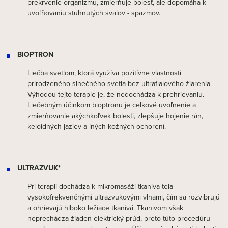
prekrvenie organizmu, zmierňuje bolesť, ale dopomáha k
uvoľňovaniu stuhnutých svalov - spazmov.
BIOPTRON
Liečba svetlom, ktorá využíva pozitívne vlastnosti
prirodzeného slnečného svetla bez ultrafialového žiarenia.
Výhodou tejto terapie je, že nedochádza k prehrievaniu.
Liečebným účinkom bioptronu je celkové uvoľnenie a
zmierňovanie akýchkoľvek bolesti, zlepšuje hojenie rán,
keloidných jaziev a iných kožných ochorení.
ULTRAZVUK*
Pri terapii dochádza k mikromasáži tkaniva tela
vysokofrekvenčnými ultrazvukovými vlnami, čím sa rozvibrujú
a ohrievajú hlboko ležiace tkanivá. Tkanivom však
neprechádza žiaden elektrický prúd, preto túto procedúru