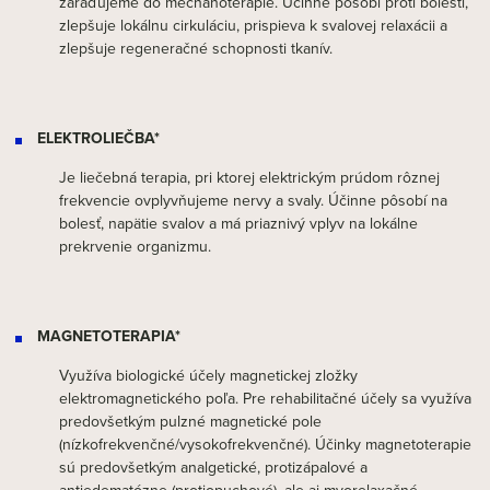
zaraďujeme do mechanoterapie. Účinne pôsobí proti bolesti,
zlepšuje lokálnu cirkuláciu, prispieva k svalovej relaxácii a
zlepšuje regeneračné schopnosti tkanív.
ELEKTROLIEČBA*
Je liečebná terapia, pri ktorej elektrickým prúdom rôznej
frekvencie ovplyvňujeme nervy a svaly. Účinne pôsobí na
bolesť, napätie svalov a má priaznivý vplyv na lokálne
prekrvenie organizmu.
MAGNETOTERAPIA*
Využíva biologické účely magnetickej zložky
elektromagnetického poľa. Pre rehabilitačné účely sa využíva
predovšetkým pulzné magnetické pole
(nízkofrekvenčné/vysokofrekvenčné). Účinky magnetoterapie
sú predovšetkým analgetické, protizápalové a