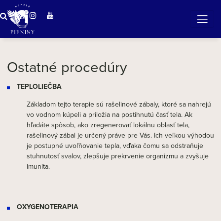
Zázračná voda v Pieninách
Ostatné procedúry
TEPLOLIEČBA
Základom tejto terapie sú rašelinové zábaly, ktoré sa nahrejú
vo vodnom kúpeli a priložia na postihnutú časť tela. Ak
hľadáte spôsob, ako zregenerovať lokálnu oblasť tela,
rašelinový zábal je určený práve pre Vás. Ich veľkou výhodou
je postupné uvoľňovanie tepla, vďaka čomu sa odstraňuje
stuhnutosť svalov, zlepšuje prekrvenie organizmu a zvyšuje
imunita.
OXYGENOTERAPIA