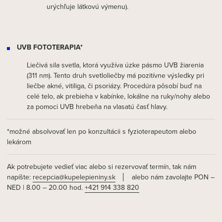
urýchľuje látkovú výmenu).
UVB FOTOTERAPIA*
Liečivá sila svetla, ktorá využíva úzke pásmo UVB žiarenia
(311 nm). Tento druh svetloliečby má pozitívne výsledky pri
liečbe akné, vitiliga, či psoriázy. Procedúra pôsobí buď na
celé telo, ak prebieha v kabínke, lokálne na ruky/nohy alebo
za pomoci UVB hrebeňa na vlasatú časť hlavy.
*možné absolvovať len po konzultácii s fyzioterapeutom alebo
lekárom
Ak potrebujete vedieť viac alebo si rezervovať termín, tak nám
napíšte:
recepcia@kupelepieniny.sk
│ alebo nám zavolajte PON –
NED | 8.00 – 20.00 hod.
+421 914 338 820